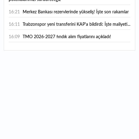
16:21
Merkez Bankası rezervlerinde yükseliş! İşte son rakamlar
16:11
Trabzonspor yeni transferini KAP'a bildirdi: İşte maliyeti...
16:09
TMO 2026-2027 fındık alım fiyatlarını açıkladı!
15:59
Bankacılık sektörünün toplam mevduatı geriledi
15:07
Yabancı yatırımcı hissede satışa döndü
14:39
KKM'de düşüş sürüyor: Bakiye 157 milyon liraya geriledi
14:29
Türkiye'de her 4 kişiden 3'ü internet bankacılığı
kullanıyor
14:26
Türkiye'nin 2026 dijital karnesi: En çok kullanılan ilk 3
uygulama hangileri oldu?