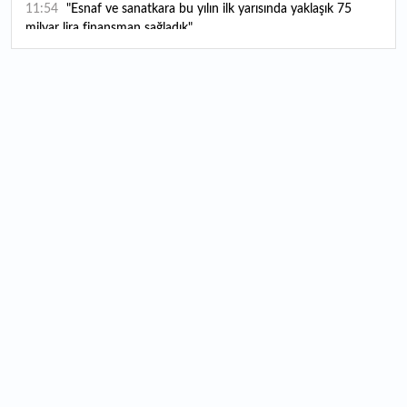
11:54
"Esnaf ve sanatkara bu yılın ilk yarısında yaklaşık 75
milyar lira finansman sağladık"
11:52
Yaratıcılık ve ticaret bir araya geldi: İşte İstanbul'un yeni
girişimcilik alanı
11:35
Alarko Holding'den stratejik satın alma: Carrier'ın
paylarının tamamını devralıyor
11:34
Turizmcilerin yüzünü güldüren hareketlilik: Festival
bölgeye canlılık getirdi
11:23
Küresel piyasalarda yeni haftada takip edilecek 4 gelişme
hangileri olacak?
11:05
Borsada bu hafta en çok kazandıran ve kaybettiren 3
hisse