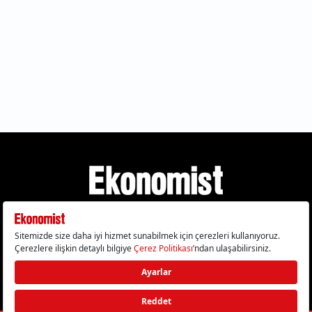
Gizlilik Politikası
Çerez Politikası
Çerezleri Sıfırla
KVKK Metni
Künye
İletişim