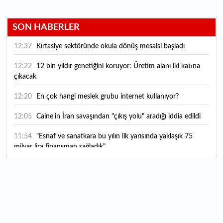
SON HABERLER
12:37
Kırtasiye sektöründe okula dönüş mesaisi başladı
12:22
12 bin yıldır genetiğini koruyor: Üretim alanı iki katına
çıkacak
12:20
En çok hangi meslek grubu internet kullanıyor?
12:05
Caine'in İran savaşından "çıkış yolu" aradığı iddia edildi
11:54
"Esnaf ve sanatkara bu yılın ilk yarısında yaklaşık 75
milyar lira finansman sağladık"
11:52
Yaratıcılık ve ticaret bir araya geldi: İşte İstanbul'un yeni
girişimcilik alanı
11:35
Alarko Holding'den stratejik satın alma: Carrier'ın
paylarının tamamını devralıyor