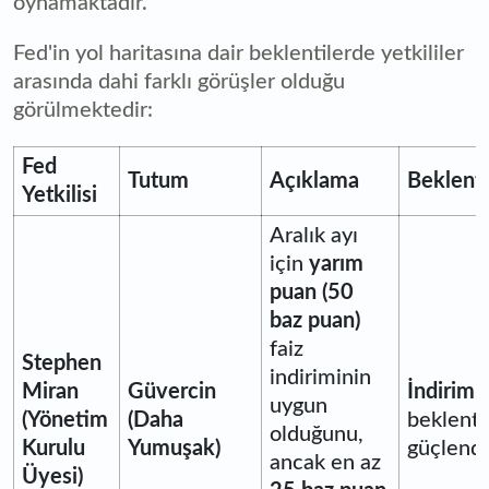
oynamaktadır.
Fed'in yol haritasına dair beklentilerde yetkililer
arasında dahi farklı görüşler olduğu
görülmektedir:
Fed
Tutum
Açıklama
Beklenti
Yetkilisi
Aralık ayı
için
yarım
puan (50
baz puan)
faiz
Stephen
indiriminin
Miran
Güvercin
İndirim
uygun
(Yönetim
(Daha
beklenti
olduğunu,
Kurulu
Yumuşak)
güçlendi
ancak en az
Üyesi)