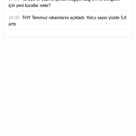
için yeni kurallar neler?
16:35
THY Temmuz rakamlarını açıkladı: Yolcu sayısı yüzde 5,4
arttı
16:27
Piyasaların beklediği veri geldi: ABD tarım dışı istihdam
rakamları açıklandı
16:24
Çitlekçi halka arz oluyor: Talep toplama tarihi ve hisse
fiyatı belli oldu
16:10
ABD Başkanı Trump, İran'ın anlaşma yapmak istediğini
savundu
16:04
Boğaz’ın kıtaları birleştiren ruhu Memorial Sanat
Galerilerinde
16:01
Hafta sonu hava nasıl olacak?
16:00
Burgan Bank ilk yarı finansal sonuçlarını açıkladı