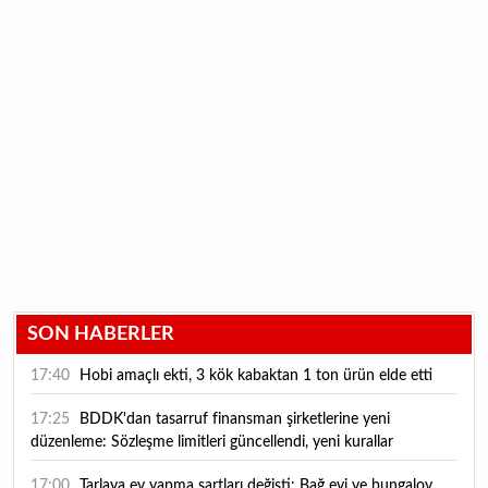
SON HABERLER
17:40
Hobi amaçlı ekti, 3 kök kabaktan 1 ton ürün elde etti
17:25
BDDK'dan tasarruf finansman şirketlerine yeni
düzenleme: Sözleşme limitleri güncellendi, yeni kurallar
yürürlüğe girdi
17:00
Tarlaya ev yapma şartları değişti: Bağ evi ve bungalov