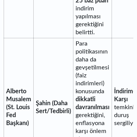
25 baz puan
indirim
yapılması
gerektiğini
belirtti.
Para
politikasının
daha da
gevşetilmesi
(faiz
indirimleri)
Alberto
konusunda
İndirime
Musalem
dikkatli
Karşı
Şahin (Daha
(St. Louis
davranılması
temkinli 
Sert/Tedbirli)
Fed
gerektiğini,
duruş
Başkanı)
enflasyona
sergiliyo
karşı önlem