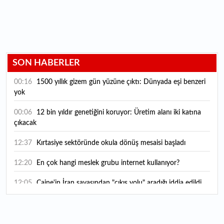
SON HABERLER
00:16
1500 yıllık gizem gün yüzüne çıktı: Dünyada eşi benzeri
yok
00:06
12 bin yıldır genetiğini koruyor: Üretim alanı iki katına
çıkacak
12:37
Kırtasiye sektöründe okula dönüş mesaisi başladı
12:20
En çok hangi meslek grubu internet kullanıyor?
12:05
Caine'in İran savaşından "çıkış yolu" aradığı iddia edildi
11:54
"Esnaf ve sanatkara bu yılın ilk yarısında yaklaşık 75
milyar lira finansman sağladık"