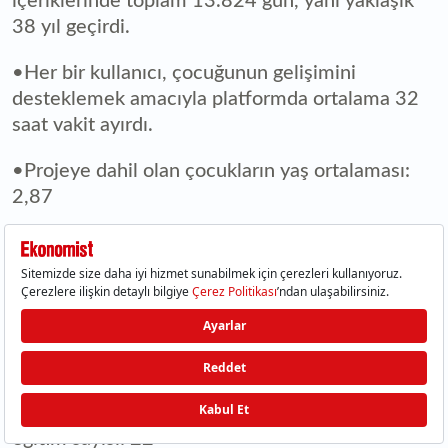
içeriklerinde toplam 13.824 gün, yani yaklaşık
38 yıl geçirdi.
•Her bir kullanıcı, çocuğunun gelişimini
desteklemek amacıyla platformda ortalama 32
saat vakit ayırdı.
•Projeye dahil olan çocukların yaş ortalaması:
2,87
•Şimdiye kadar web sitesine kaydolmuş çocuk
sayısı: 320.185
•Daha önce talep oluşturulmuş ve şu an 6
yaşının üzerinde olan toplam çocuk sayısı
(mezun ettiğimiz): 85.645
•Şimdiye kadar gerçekleştirilen yüz yüze şube
eğitim sayısı: 22