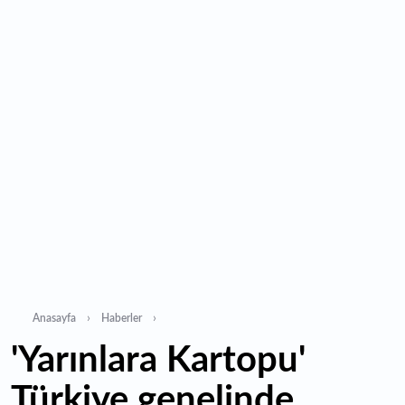
11:35
Alarko Holding'den stratejik satın alma: Carrier'ın
paylarının tamamını devralıyor
11:34
Turizmcilerin yüzünü güldüren hareketlilik: Festival
bölgeye canlılık getirdi
11:23
Küresel piyasalarda yeni haftada takip edilecek 4 gelişme
hangileri olacak?
Anasayfa
Haberler
'Yarınlara Kartopu'
Türkiye genelinde