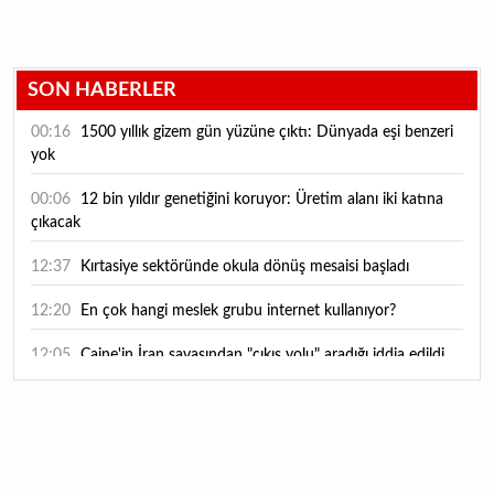
SON HABERLER
00:16
1500 yıllık gizem gün yüzüne çıktı: Dünyada eşi benzeri
yok
00:06
12 bin yıldır genetiğini koruyor: Üretim alanı iki katına
çıkacak
12:37
Kırtasiye sektöründe okula dönüş mesaisi başladı
12:20
En çok hangi meslek grubu internet kullanıyor?
12:05
Caine'in İran savaşından "çıkış yolu" aradığı iddia edildi
11:54
"Esnaf ve sanatkara bu yılın ilk yarısında yaklaşık 75
milyar lira finansman sağladık"
11:52
Yaratıcılık ve ticaret bir araya geldi: İşte İstanbul'un yeni
girişimcilik alanı