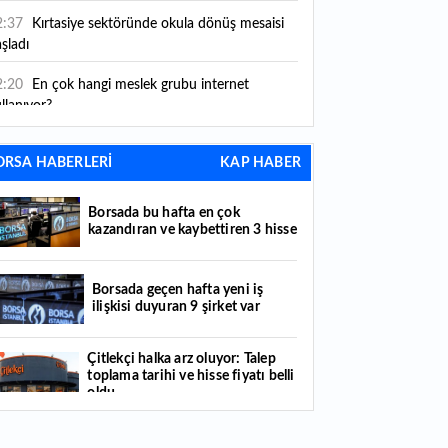
2:37
Kırtasiye sektöründe okula dönüş mesaisi
şladı
2:20
En çok hangi meslek grubu internet
llanıyor?
2:05
Caine'in İran savaşından "çıkış yolu" aradığı
ORSA HABERLERİ
KAP HABER
dia edildi
1:54
"Esnaf ve sanatkara bu yılın ilk yarısında
Borsada bu hafta en çok
klaşık 75 milyar lira finansman sağladık"
kazandıran ve kaybettiren 3 hisse
1:52
Yaratıcılık ve ticaret bir araya geldi: İşte
tanbul'un yeni girişimcilik alanı
Borsada geçen hafta yeni iş
ilişkisi duyuran 9 şirket var
1:35
Alarko Holding'den stratejik satın alma:
rrier'ın paylarının tamamını devralıyor
Çitlekçi halka arz oluyor: Talep
toplama tarihi ve hisse fiyatı belli
1:34
Turizmcilerin yüzünü güldüren hareketlilik:
oldu
stival bölgeye canlılık getirdi
Türker VEYAŞ halka arzında talep