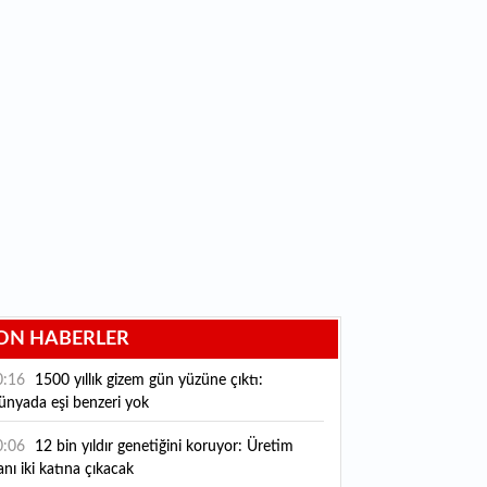
ON HABERLER
0:16
1500 yıllık gizem gün yüzüne çıktı:
ünyada eşi benzeri yok
0:06
12 bin yıldır genetiğini koruyor: Üretim
anı iki katına çıkacak