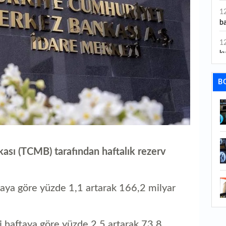
1
ba
1
ku
1
B
id
1
ya
1
İs
sı (TCMB) tarafından haftalık rezerv
1
Ca
taya göre yüzde 1,1 artarak 166,2 milyar
1
Fe
ki haftaya göre yüzde 2,5 artarak 73,8