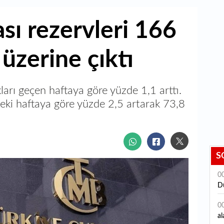
ı rezervleri 166
 üzerine çıktı
ları geçen haftaya göre yüzde 1,1 arttı.
nceki haftaya göre yüzde 2,5 artarak 73,8
S
0
D
0
al