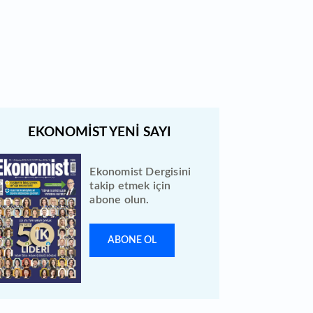
Türk Hava Yolları 2026 ilk yarı
bilanço verilerini KAP'a bildirdi
Ekonomist Dergisini
takip etmek için
abone olun.
ABONE OL