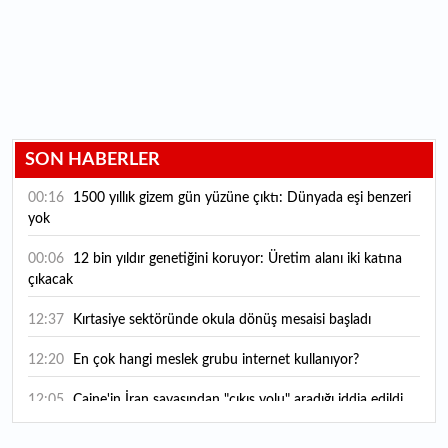
SON HABERLER
00:16
1500 yıllık gizem gün yüzüne çıktı: Dünyada eşi benzeri
yok
00:06
12 bin yıldır genetiğini koruyor: Üretim alanı iki katına
çıkacak
12:37
Kırtasiye sektöründe okula dönüş mesaisi başladı
12:20
En çok hangi meslek grubu internet kullanıyor?
12:05
Caine'in İran savaşından "çıkış yolu" aradığı iddia edildi
11:54
"Esnaf ve sanatkara bu yılın ilk yarısında yaklaşık 75