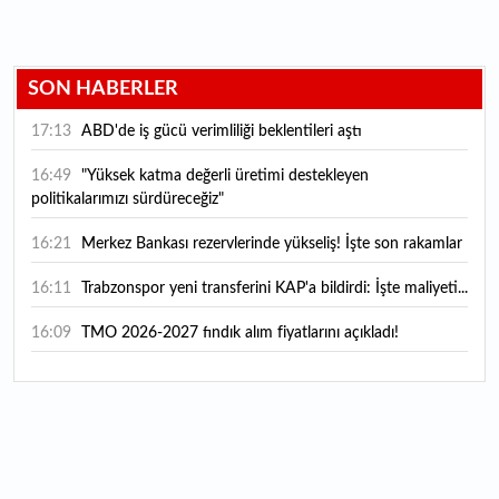
SON HABERLER
17:13
ABD'de iş gücü verimliliği beklentileri aştı
16:49
"Yüksek katma değerli üretimi destekleyen
politikalarımızı sürdüreceğiz"
16:21
Merkez Bankası rezervlerinde yükseliş! İşte son rakamlar
16:11
Trabzonspor yeni transferini KAP'a bildirdi: İşte maliyeti...
16:09
TMO 2026-2027 fındık alım fiyatlarını açıkladı!
15:59
Bankacılık sektörünün toplam mevduatı geriledi
15:07
Yabancı yatırımcı hissede satışa döndü
14:39
KKM'de düşüş sürüyor: Bakiye 157 milyon liraya geriledi