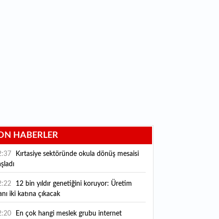
ON HABERLER
2:37
Kırtasiye sektöründe okula dönüş mesaisi
şladı
2:22
12 bin yıldır genetiğini koruyor: Üretim
anı iki katına çıkacak
2:20
En çok hangi meslek grubu internet