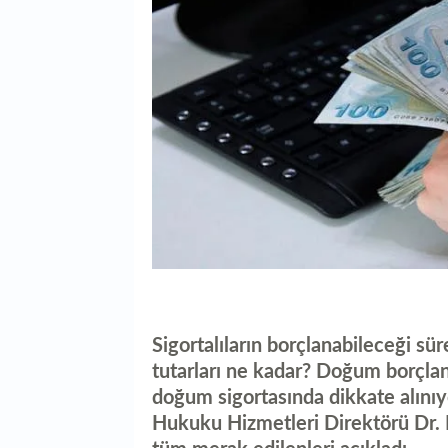
Sigortalıların borçlanabileceği s
tutarları ne kadar? Doğum borçlanm
doğum sigortasında dikkate alını
Hukuku Hizmetleri Direktörü Dr. 