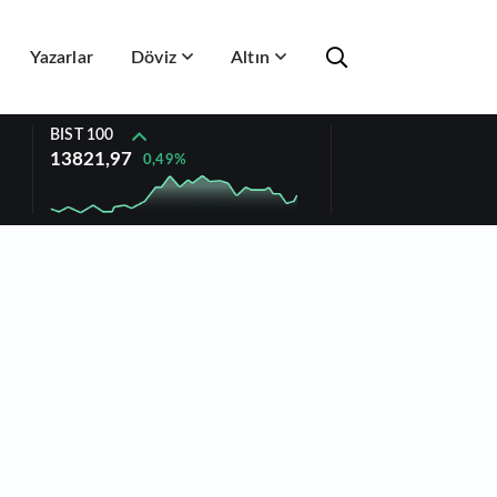
Yazarlar
Döviz
Altın
BIST 100
13821,97
0,49%