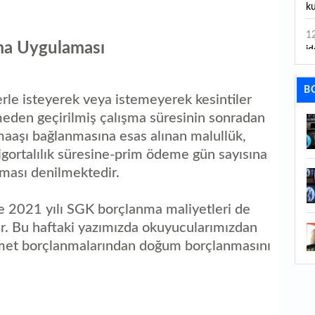
ku
1
ma Uygulaması
id
1
B
ya
rle isteyerek veya istemeyerek kesintiler
meden geçirilmiş çalışma süresinin sonradan
1
aaşı bağlanmasına esas alınan malullük,
İs
 sigortalılık süresine-prim ödeme gün sayısına
1
ması denilmektedir.
Ca
1
kte 2021 yılı SGK borçlanma maliyetleri de
Fe
r. Bu haftaki yazımızda okuyucularımızdan
zmet borçlanmalarından doğum borçlanmasını
1
ed
1
ka