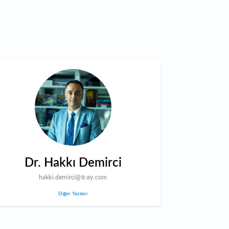
Dr. Hakkı Demirci
hakki.demirci@tr.ey.com
Diğer Yazıları