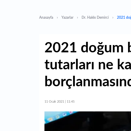
Anasayfa
Yazarlar
Dr. Hakkı Demirci
2021 doğ
2021 doğum b
tutarları ne 
borçlanmasınd
11 Ocak 2021 | 11:45