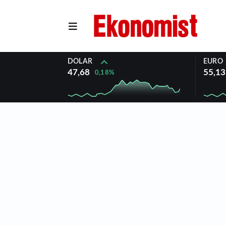
DOLAR
EURO
47,68
55,13
0,18%