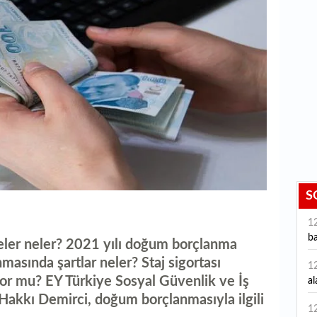
S
1
ba
üreler neler? 2021 yılı doğum borçlanma
asında şartlar neler? Staj sigortası
1
yor mu? EY Türkiye Sosyal Güvenlik ve İş
al
Hakkı Demirci, doğum borçlanmasıyla ilgili
1