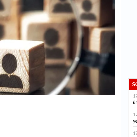
S
1
ür
1
ye
ye
1