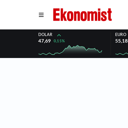
DOLAR
EURO
47,69
55,18
0,15%