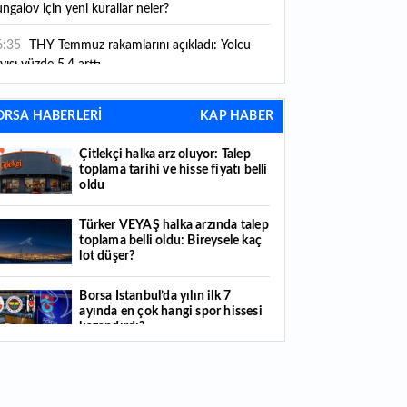
ngalov için yeni kurallar neler?
6:35
THY Temmuz rakamlarını açıkladı: Yolcu
yısı yüzde 5,4 arttı
6:27
Piyasaların beklediği veri geldi: ABD tarım
ORSA HABERLERİ
KAP HABER
şı istihdam rakamları açıklandı
Çitlekçi halka arz oluyor: Talep
6:24
Çitlekçi halka arz oluyor: Talep toplama
toplama tarihi ve hisse fiyatı belli
rihi ve hisse fiyatı belli oldu
oldu
6:10
ABD Başkanı Trump, İran'ın anlaşma
Türker VEYAŞ halka arzında talep
apmak istediğini savundu
toplama belli oldu: Bireysele kaç
lot düşer?
6:04
Boğaz’ın kıtaları birleştiren ruhu Memorial
nat Galerilerinde
Borsa İstanbul’da yılın ilk 7
ayında en çok hangi spor hissesi
6:01
Hafta sonu hava nasıl olacak?
kazandırdı?
6:00
Burgan Bank ilk yarı finansal sonuçlarını
Yabancı yatırımcı hissede satışa
ıkladı
döndü