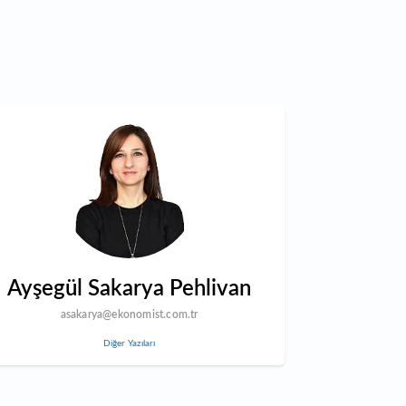
Ayşegül Sakarya Pehlivan
asakarya@ekonomist.com.tr
Diğer Yazıları