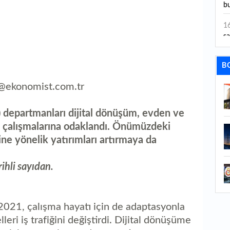
bu
1
sa
1
B
dı
a@ekonomist.com.tr
1
ta
) departmanları dijital dönüşüm, evden ve
1
pı çalışmalarına odaklandı. Önümüzdeki
y
ğine yönelik yatırımları artırmaya da
1
Sa
hli sayıdan.
1
1
2021, çalışma hayatı için de adaptasyonla
aç
eri iş trafiğini değiştirdi. Dijital dönüşüme