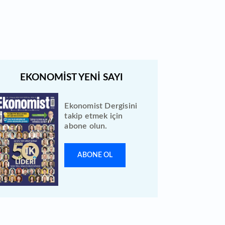
açıklandı: Bireysele kaç lot verdi?
Ekonomist Dergisini
takip etmek için
abone olun.
ABONE OL