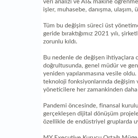
veri analizi ve AI& makine öğrenmesi,
işler, muhasebe, danışma, ulaşım, ür
Tüm bu değişim süreci üst yönetime
geride bıraktığımız 2021 yılı, şirke
zorunlu kıldı.
Bu nedenle de değişen ihtiyaçlara ce
doğrultusunda, genel müdür ve gene
yeniden yapılanmasına vesile oldu. B
teknoloji fonksiyonlarında değişim 
yöneticilere her zamankinden daha 
Pandemi öncesinde, finansal kurulu
gerçekleşen dijital dönüşüm projel
özellikle de endüstriyel gruplarda 
MY Executive Kurucu Ortağı Müge Yal