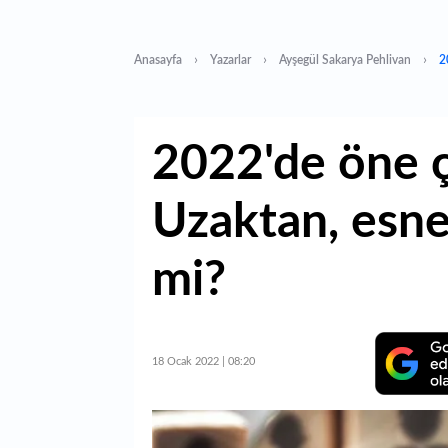
Anasayfa
Yazarlar
Ayşegül Sakarya Pehlivan
2
2022'de öne ç
Uzaktan, esne
mi?
18 Ocak 2022 | 08:20