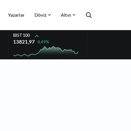
Yazarlar
Döviz
Altın
BIST 100
13821,97
0,49%