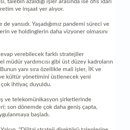
 talebin azaldığı işler arasında ise ofis idari
etim ve inşaat yer alıyor.
 de yansıdı. Yaşadığımız pandemi süreci ve
tlerin ve holdinglerin daha vizyoner olmasını
vap verebilecek farklı stratejiler
l müdür yardımcısı gibi üst düzey kadroların
unun yanı sıra özellikle mali işler, İK ve
ve kültür yönetimini üstlenecek yeni
çok ihtiyaç duyuldu.
ş ve telekomünikasyon şirketlerinde
eri; son dönemde çok daha geniş çapta,
uygulanmaya başladı.
çın, "Dijital strateji direktörü taleplerine