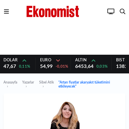
DOLAR
EURO
ALTIN
BIST 1
47,67
54,99
6453,64
1382
0,11%
-0,01%
0,03%
Anasayfa
Yazarlar
Sibel Atik
“Artan fiyatlar akaryakıt tüketimini
etkileyecek”