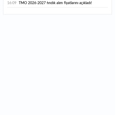
16:09
TMO 2026-2027 fındık alım fiyatlarını açıkladı!
15:59
Bankacılık sektörünün toplam mevduatı geriledi
15:07
Yabancı yatırımcı hissede satışa döndü
14:39
KKM'de düşüş sürüyor: Bakiye 157 milyon liraya geriledi
14:29
Türkiye'de her 4 kişiden 3'ü internet bankacılığı
kullanıyor
14:26
Türkiye'nin 2026 dijital karnesi: En çok kullanılan ilk 3
uygulama hangileri oldu?