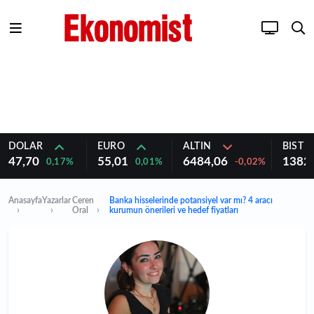
DOLAR
EURO
ALTIN
BIST 1
47,70
55,01
6484,06
1382
0,17%
0,01%
-0,02%
Anasayfa
Yazarlar
Ceren
Banka hisselerinde potansiyel var mı? 4 aracı
Oral
kurumun önerileri ve hedef fiyatları