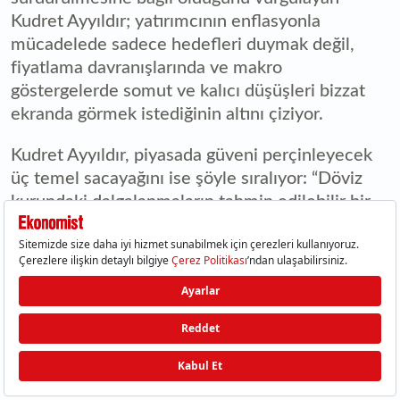
Kudret Ayyıldır; yatırımcının enflasyonla
mücadelede sadece hedefleri duymak değil,
fiyatlama davranışlarında ve makro
göstergelerde somut ve kalıcı düşüşleri bizzat
ekranda görmek istediğinin altını çiziyor.
Kudret Ayyıldır, piyasada güveni perçinleyecek
üç temel sacayağını ise şöyle sıralıyor: “Döviz
kurundaki dalgalanmaların tahmin edilebilir bir
bantta dengelenmesi, TCMB’nin rezervlerindeki
yapısal toparlanmanın güçlenerek devam etmesi
ve kredi notu artış döngüsünün sürmesi. Yabancı
sermaye, yapısal reform ajandasından ve sıkı
duruştan geri adım atılmayacağına ikna olduğu
an, portföy akışlarındaki o ‘bekle-gör’ ya da anlık
kâr realizasyonu refleksleri yerini çok daha kalıcı
ve sürdürülebilir bir sermaye girişine bırakacak.”