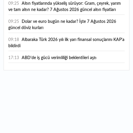
09:25
Altın fiyatlarında yükseliş sürüyor: Gram, çeyrek, yarım
ve tam altın ne kadar? 7 Ağustos 2026 güncel altın fiyatları
09:25
Dolar ve euro bugün ne kadar? İşte 7 Ağustos 2026
güncel döviz kurları
09:18
Albaraka Türk 2026 yılı ilk yarı finansal sonuçlarını KAP'a
bildirdi
17:13
ABD'de iş gücü verimliliği beklentileri aştı
16:49
"Yüksek katma değerli üretimi destekleyen
politikalarımızı sürdüreceğiz"
16:21
Merkez Bankası rezervlerinde yükseliş! İşte son rakamlar
16:11
Trabzonspor yeni transferini KAP'a bildirdi: İşte maliyeti...
16:09
TMO 2026-2027 fındık alım fiyatlarını açıkladı!
15:59
Bankacılık sektörünün toplam mevduatı geriledi