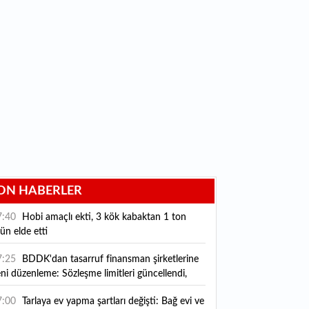
ON HABERLER
7:40
Hobi amaçlı ekti, 3 kök kabaktan 1 ton
ün elde etti
7:25
BDDK'dan tasarruf finansman şirketlerine
ni düzenleme: Sözleşme limitleri güncellendi,
ni kurallar yürürlüğe girdi
7:00
Tarlaya ev yapma şartları değişti: Bağ evi ve