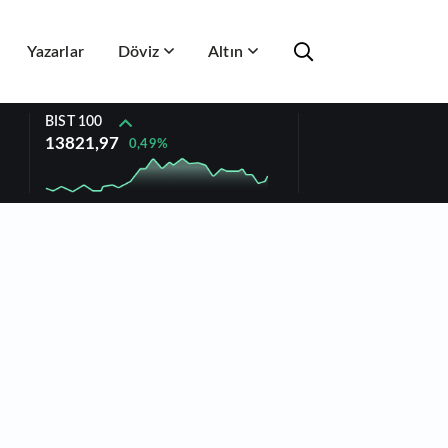
Yazarlar
Döviz
Altın
BIST 100
13821,97
0,49%