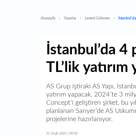
Anasayfa
Yazarlar
Levent Gökmen
İstanbul’da
İstanbul’da 4 
TL’lik yatırım
AS Grup iştiraki AS Yapı, İstanbu
yatırım yapacak. 2024’te 3 mily
Concept’i geliştiren şirket, bu y
planlanan Sarıyer’de AS Uskum
projelerine hazırlanıyor.
31 Ocak 2025 | 09:50