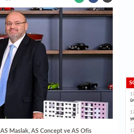
S
1
ür
1
ye
ye
iği AS Maslak, AS Concept ve AS Ofis
1