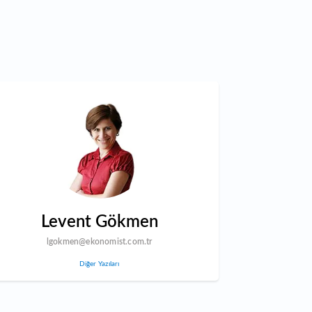
Levent Gökmen
lgokmen@ekonomist.com.tr
Diğer Yazıları