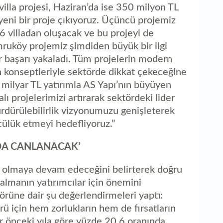
illa projesi, Haziran’da ise 350 milyon TL
yeni bir proje çıkıyoruz. Üçüncü projemiz
86 villadan oluşacak ve bu projeyi de
ruköy projemiz şimdiden büyük bir ilgi
r başarı yakaladı. Tüm projelerin modern
n konseptleriyle sektörde dikkat çekeceğine
5 milyar TL yatırımla AS Yapı’nın büyüyen
ı projelerimizi artırarak sektördeki lider
ürülebilirlik vizyonumuzu genişleterek
cülük etmeyi hedefliyoruz.”
 DA CANLANACAK’
cı olmaya devam edeceğini belirterek doğru
lmanın yatırımcılar için önemini
örüne dair şu değerlendirmeleri yaptı:
rü için hem zorlukların hem de fırsatların
bir önceki yıla göre yüzde 20,6 oranında