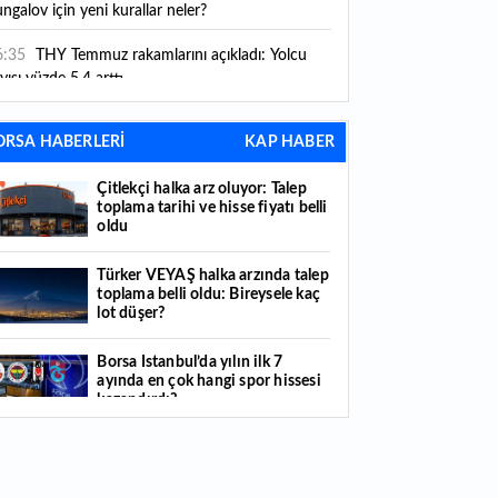
ngalov için yeni kurallar neler?
6:35
THY Temmuz rakamlarını açıkladı: Yolcu
yısı yüzde 5,4 arttı
6:27
Piyasaların beklediği veri geldi: ABD tarım
ORSA HABERLERİ
KAP HABER
şı istihdam rakamları açıklandı
Çitlekçi halka arz oluyor: Talep
6:24
Çitlekçi halka arz oluyor: Talep toplama
toplama tarihi ve hisse fiyatı belli
rihi ve hisse fiyatı belli oldu
oldu
6:10
ABD Başkanı Trump, İran'ın anlaşma
Türker VEYAŞ halka arzında talep
apmak istediğini savundu
toplama belli oldu: Bireysele kaç
lot düşer?
6:04
Boğaz’ın kıtaları birleştiren ruhu Memorial
nat Galerilerinde
Borsa İstanbul’da yılın ilk 7
ayında en çok hangi spor hissesi
6:01
Hafta sonu hava nasıl olacak?
kazandırdı?
6:00
Burgan Bank ilk yarı finansal sonuçlarını
Yabancı yatırımcı hissede satışa
ıkladı
döndü