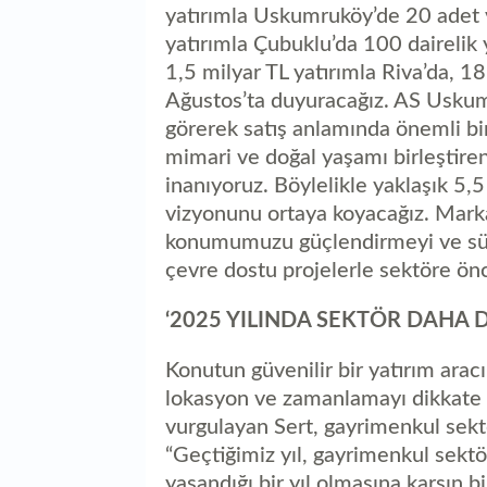
yatırımla Uskumruköy’de 20 adet v
yatırımla Çubuklu’da 100 dairelik 
1,5 milyar TL yatırımla Riva’da, 1
Ağustos’ta duyuracağız. AS Uskum
görerek satış anlamında önemli bi
mimari ve doğal yaşamı birleştire
inanıyoruz. Böylelikle yaklaşık 5,
vizyonunu ortaya koyacağız. Markal
konumumuzu güçlendirmeyi ve sürd
çevre dostu projelerle sektöre ön
‘2025 YILINDA SEKTÖR DAHA
Konutun güvenilir bir yatırım ara
lokasyon ve zamanlamayı dikkate a
vurgulayan Sert, gayrimenkul sekt
“Geçtiğimiz yıl, gayrimenkul sektö
yaşandığı bir yıl olmasına karşın 