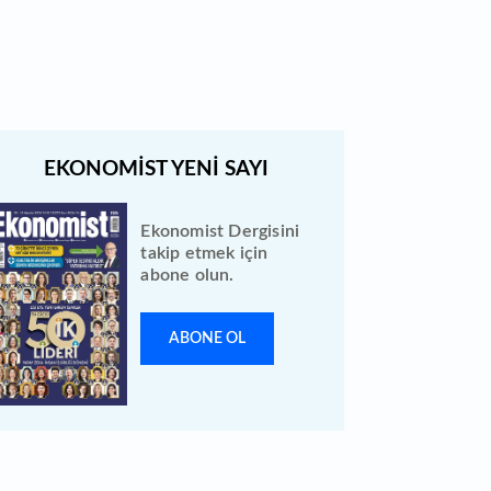
açıklandı: Bireysele kaç lot verdi?
Ekonomist Dergisini
takip etmek için
abone olun.
ABONE OL