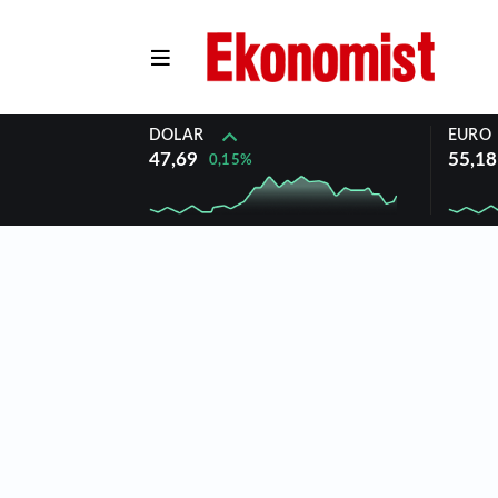
DOLAR
EURO
47,69
55,18
0,15%