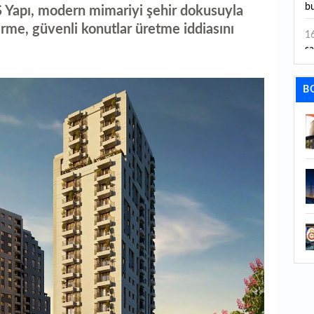
bu
 Yapı, modern mimariyi şehir dokusuyla
rme, güvenli konutlar üretme iddiasını
1
sa
1
B
dı
1
ta
1
y
1
Sa
1
1
aç