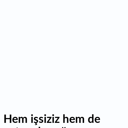
11:52
Yaratıcılık ve ticaret bir araya geldi: İşte İstanbul'un yeni
girişimcilik alanı
11:35
Alarko Holding'den stratejik satın alma: Carrier'ın
paylarının tamamını devralıyor
11:34
Turizmcilerin yüzünü güldüren hareketlilik: Festival
bölgeye canlılık getirdi
11:23
Küresel piyasalarda yeni haftada takip edilecek 4 gelişme
hangileri olacak?
Hem işsiziz hem de