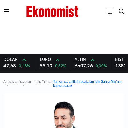
DOLAR
EURO
ALTIN
BIST 1
47,68
55,13
6607,26
1382
0,18%
0,32%
0,00%
Anasayfa
Yazarlar
Talip Yılmaz
Tanzanya, çelik ihracatçıları için Sahra Altı'nın
kapısı olacak