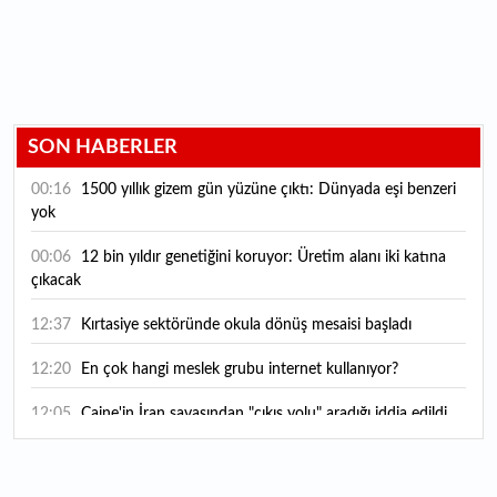
SON HABERLER
00:16
1500 yıllık gizem gün yüzüne çıktı: Dünyada eşi benzeri
yok
00:06
12 bin yıldır genetiğini koruyor: Üretim alanı iki katına
çıkacak
12:37
Kırtasiye sektöründe okula dönüş mesaisi başladı
12:20
En çok hangi meslek grubu internet kullanıyor?
12:05
Caine'in İran savaşından "çıkış yolu" aradığı iddia edildi
11:54
"Esnaf ve sanatkara bu yılın ilk yarısında yaklaşık 75
milyar lira finansman sağladık"