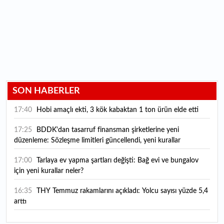
SON HABERLER
17:40
Hobi amaçlı ekti, 3 kök kabaktan 1 ton ürün elde etti
17:25
BDDK'dan tasarruf finansman şirketlerine yeni
düzenleme: Sözleşme limitleri güncellendi, yeni kurallar
yürürlüğe girdi
17:00
Tarlaya ev yapma şartları değişti: Bağ evi ve bungalov
için yeni kurallar neler?
16:35
THY Temmuz rakamlarını açıkladı: Yolcu sayısı yüzde 5,4
arttı
16:27
Piyasaların beklediği veri geldi: ABD tarım dışı istihdam