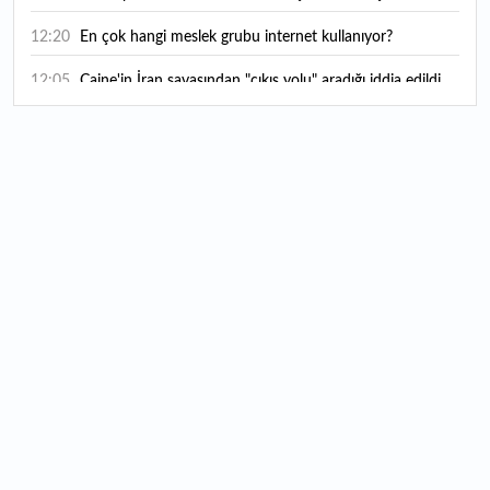
12:20
En çok hangi meslek grubu internet kullanıyor?
12:05
Caine'in İran savaşından "çıkış yolu" aradığı iddia edildi
11:54
"Esnaf ve sanatkara bu yılın ilk yarısında yaklaşık 75
milyar lira finansman sağladık"
11:52
Yaratıcılık ve ticaret bir araya geldi: İşte İstanbul'un yeni
girişimcilik alanı
11:35
Alarko Holding'den stratejik satın alma: Carrier'ın
paylarının tamamını devralıyor
11:34
Turizmcilerin yüzünü güldüren hareketlilik: Festival
bölgeye canlılık getirdi
11:23
Küresel piyasalarda yeni haftada takip edilecek 4 gelişme
hangileri olacak?