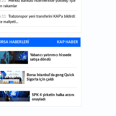
6:21
Merkez Bankası rezervlerinde yükseliş! İşte
on rakamlar
6:11
Trabzonspor yeni transferini KAP'a bildirdi:
te maliyeti...
6:09
TMO 2026-2027 fındık alım fiyatlarını
ıkladı!
ORSA HABERLERİ
KAP HABER
5:59
Bankacılık sektörünün toplam mevduatı
riledi
Yabancı yatırımcı hissede
satışa döndü
5:07
Yabancı yatırımcı hissede satışa döndü
4:39
KKM'de düşüş sürüyor: Bakiye 157 milyon
Borsa İstanbul'da gong Quick
Sigorta için çaldı
raya geriledi
4:29
Türkiye'de her 4 kişiden 3'ü internet
SPK 4 şirketin halka arzını
nkacılığı kullanıyor
onayladı
4:26
Türkiye'nin 2026 dijital karnesi: En çok
llanılan ilk 3 uygulama hangileri oldu?
Borsada hisseleri yüzde 375