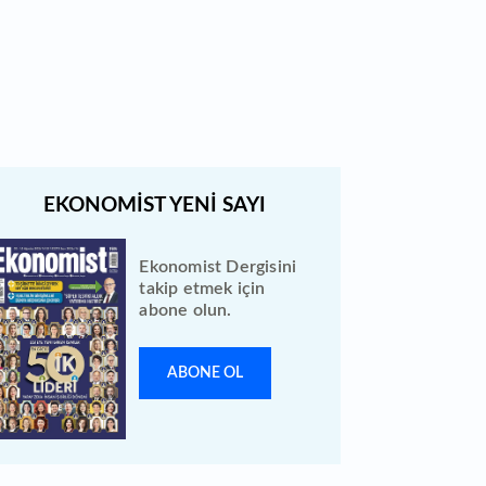
Bewen Enerji halka arzı ileri bir
tarihe ertelendi
Ekonomist Dergisini
takip etmek için
abone olun.
ABONE OL