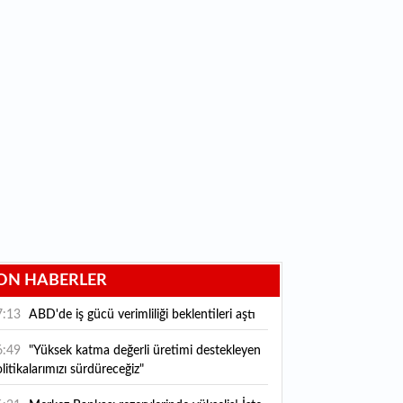
ON HABERLER
7:13
ABD'de iş gücü verimliliği beklentileri aştı
6:49
"Yüksek katma değerli üretimi destekleyen
litikalarımızı sürdüreceğiz"