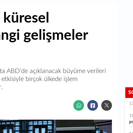
 küresel
ngi gelişmeler
fta ABD’de açıklanacak büyüme verileri
n etkisiyle birçok ülkede işlem
.
S
1
1
po