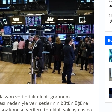
1
s
1
İş
1
aç
B
1
ge
1
1
li
1
ba
asyon verileri ılımlı bir görünüm
1
ası nedeniyle veri setlerinin bütünlüğüne
ku
rın söz konusu verilere temkinli yaklaşmasına