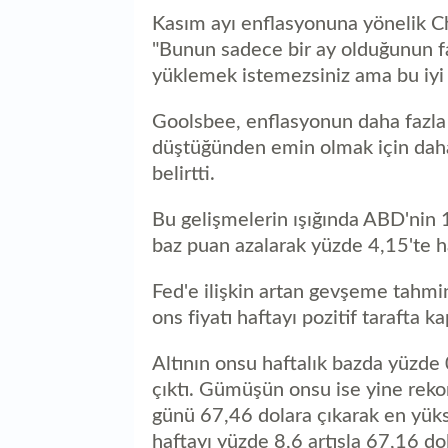
Kasım ayı enflasyonuna yönelik C
"Bunun sadece bir ay olduğunun fa
yüklemek istemezsiniz ama bu iyi bi
Goolsbee, enflasyonun daha fazla 
düştüğünden emin olmak için daha
belirtti.
Bu gelişmelerin ışığında ABD'nin 10
baz puan azalarak yüzde 4,15'te h
Fed'e ilişkin artan gevşeme tahminl
ons fiyatı haftayı pozitif tarafta ka
Altının onsu haftalık bazda yüzde
çıktı. Gümüşün onsu ise yine rekor 
günü 67,46 dolara çıkarak en yüks
haftayı yüzde 8,6 artışla 67,16 do