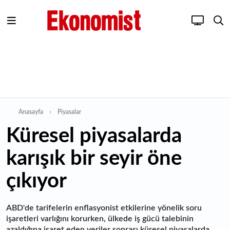
Anasayfa
Piyasalar
Küresel piyasalarda
karışık bir seyir öne
çıkıyor
ABD'de tarifelerin enflasyonist etkilerine yönelik soru
işaretleri varlığını korurken, ülkede iş gücü talebinin
azaldığına işaret eden veriler sonrası küresel piyasalarda