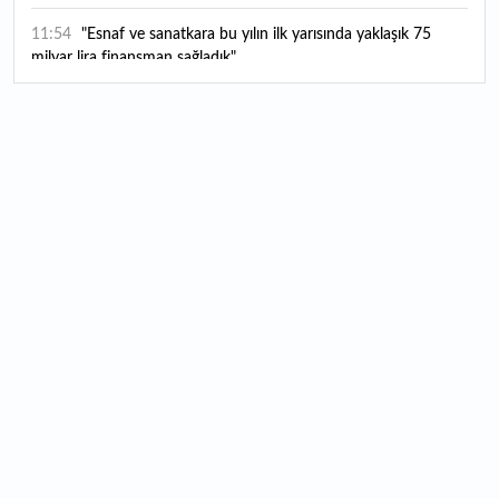
11:54
"Esnaf ve sanatkara bu yılın ilk yarısında yaklaşık 75
milyar lira finansman sağladık"
11:52
Yaratıcılık ve ticaret bir araya geldi: İşte İstanbul'un yeni
girişimcilik alanı
11:35
Alarko Holding'den stratejik satın alma: Carrier'ın
paylarının tamamını devralıyor
11:34
Turizmcilerin yüzünü güldüren hareketlilik: Festival
bölgeye canlılık getirdi
11:23
Küresel piyasalarda yeni haftada takip edilecek 4 gelişme
hangileri olacak?
11:05
Borsada bu hafta en çok kazandıran ve kaybettiren 3
hisse