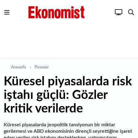
Anasayfa
Piyasalar
Küresel piyasalarda risk
iştahı güçlü: Gözler
kritik verilerde
Küresel piyasalarda jeopolitik tansiyonun bir miktar
gerilemesi ve ABD ekonomisinin dirençli seyrettiğine işaret
eden veriler risk iştahını desteklerken, yatırımcıların