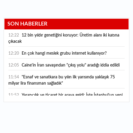
SON HABERLER
12:22
12 bin yıldır genetiğini koruyor: Üretim alanı iki katına
çıkacak
12:20
En çok hangi meslek grubu internet kullanıyor?
12:05
Caine'in İran savaşından "çıkış yolu" aradığı iddia edildi
11:54
"Esnaf ve sanatkara bu yılın ilk yarısında yaklaşık 75
milyar lira finansman sağladık"
11:52
Yaratıcılık ve ticaret bir araya geldi: İşte İstanbul'un yeni
girişimcilik alanı
11:35
Alarko Holding'den stratejik satın alma: Carrier'ın
paylarının tamamını devralıyor
11:34
Turizmcilerin yüzünü güldüren hareketlilik: Festival