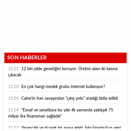
SON HABERLER
12:22
12 bin yıldır genetiğini koruyor: Üretim alanı iki katına
çıkacak
12:20
En çok hangi meslek grubu internet kullanıyor?
12:05
Caine'in İran savaşından "çıkış yolu" aradığı iddia edildi
11:54
"Esnaf ve sanatkara bu yılın ilk yarısında yaklaşık 75
milyar lira finansman sağladık"
11:52
Yaratıcılık ve ticaret bir araya geldi: İşte İstanbul'un yeni