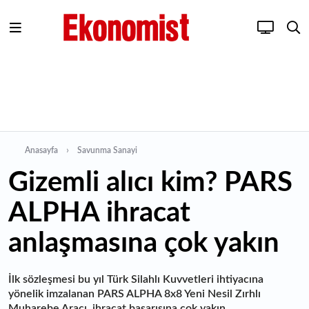
Anasayfa
Savunma Sanayi
Gizemli alıcı kim? PARS
ALPHA ihracat
anlaşmasına çok yakın
İlk sözleşmesi bu yıl Türk Silahlı Kuvvetleri ihtiyacına
yönelik imzalanan PARS ALPHA 8x8 Yeni Nesil Zırhlı
Muharebe Aracı, ihracat başarısına çok yakın.