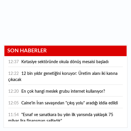
SON HABERLER
12:37
Kırtasiye sektöründe okula dönüş mesaisi başladı
12:22
12 bin yıldır genetiğini koruyor: Üretim alanı iki katına
çıkacak
12:20
En çok hangi meslek grubu internet kullanıyor?
12:05
Caine'in İran savaşından "çıkış yolu" aradığı iddia edildi
11:54
"Esnaf ve sanatkara bu yılın ilk yarısında yaklaşık 75
milyar lira finansman sağladık"