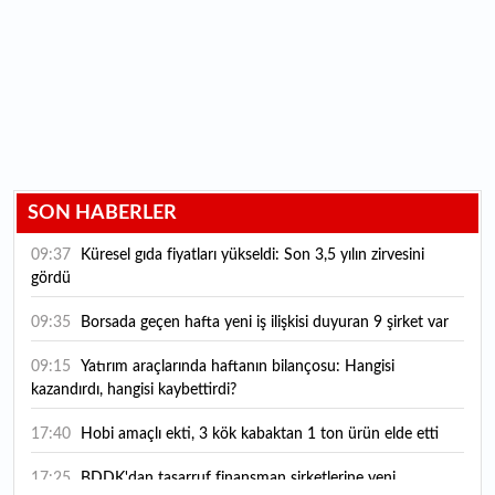
SON HABERLER
09:37
Küresel gıda fiyatları yükseldi: Son 3,5 yılın zirvesini
gördü
09:35
Borsada geçen hafta yeni iş ilişkisi duyuran 9 şirket var
09:15
Yatırım araçlarında haftanın bilançosu: Hangisi
kazandırdı, hangisi kaybettirdi?
17:40
Hobi amaçlı ekti, 3 kök kabaktan 1 ton ürün elde etti
17:25
BDDK'dan tasarruf finansman şirketlerine yeni