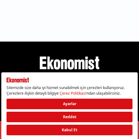
Gizlilik Politikası
Çerez Politikası
Çerezleri Sıfırla
KVKK Metni
Künye
İletişim
© 2026 Ekonomist - Tüm hakları saklıdır.