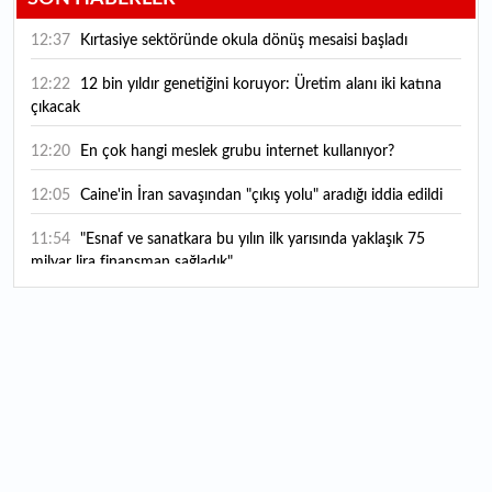
12:37
Kırtasiye sektöründe okula dönüş mesaisi başladı
12:22
12 bin yıldır genetiğini koruyor: Üretim alanı iki katına
çıkacak
12:20
En çok hangi meslek grubu internet kullanıyor?
12:05
Caine'in İran savaşından "çıkış yolu" aradığı iddia edildi
11:54
"Esnaf ve sanatkara bu yılın ilk yarısında yaklaşık 75
milyar lira finansman sağladık"
11:52
Yaratıcılık ve ticaret bir araya geldi: İşte İstanbul'un yeni
girişimcilik alanı
11:35
Alarko Holding'den stratejik satın alma: Carrier'ın
paylarının tamamını devralıyor
11:34
Turizmcilerin yüzünü güldüren hareketlilik: Festival
bölgeye canlılık getirdi