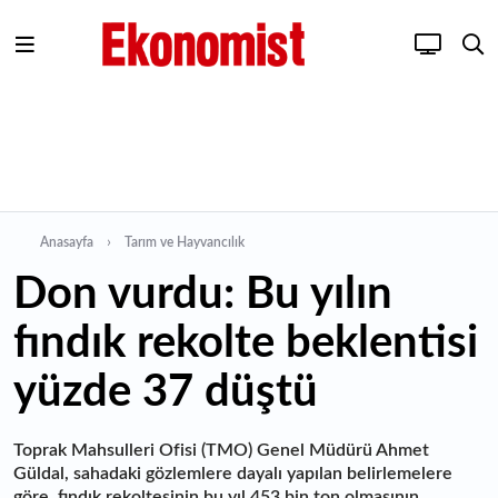
Anasayfa
Tarım ve Hayvancılık
Don vurdu: Bu yılın
fındık rekolte beklentisi
yüzde 37 düştü
Toprak Mahsulleri Ofisi (TMO) Genel Müdürü Ahmet
Güldal, sahadaki gözlemlere dayalı yapılan belirlemelere
göre, fındık rekoltesinin bu yıl 453 bin ton olmasının