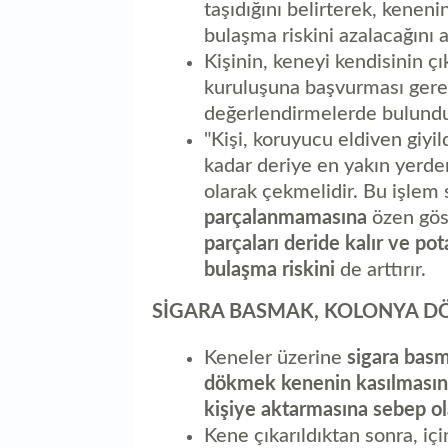
taşıdığını belirterek, keneni
bulaşma riskini azalacağını a
Kişinin, keneyi kendisinin ç
kuruluşuna başvurması gerek
değerlendirmelerde bulund
"Kişi, koruyucu eldiven giyi
kadar deriye en yakın yerden
olarak çekmelidir. Bu işlem 
parçalanmamasına
özen gös
parçaları deride kalır ve po
bulaşma riskini
de arttırır.
SİGARA BASMAK, KOLONYA D
Keneler üzerine
sigara bas
dökmek kenenin kasılmasına
kişiye aktarmasına sebep ol
Kene çıkarıldıktan sonra, içi