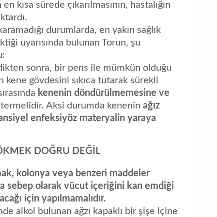
n en kısa sürede çıkarılmasının, hastalığın
ktardı.
ıkaramadığı durumlarda, en yakın sağlık
tiği uyarısında bulunan Torun, şu
u:
ldikten sonra, bir pens ile mümkün olduğu
 kene gövdesini sıkıca tutarak sürekli
sırasında
kenenin döndürülmemesine ve
termelidir. Aksi durumda kenenin
ağız
tansiyel enfeksiyöz materyalin yaraya
ÖKMEK DOĞRU DEĞİL
mak, kolonya veya benzeri maddeler
 sebep olarak vücut içeriğini kan emdiği
acağı için yapılmamalıdır.
nde alkol bulunan ağzı kapaklı bir şişe içine