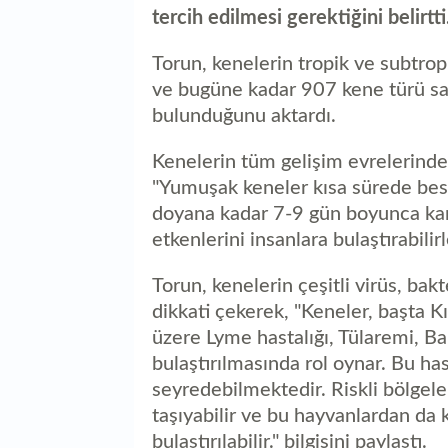
tercih edilmesi gerektiğini belirtti
Torun, kenelerin tropik ve subtro
ve bugüne kadar 907 kene türü sap
bulunduğunu aktardı.
Kenelerin tüm gelişim evrelerind
"Yumuşak keneler kısa sürede bes
doyana kadar 7-9 gün boyunca kan 
etkenlerini insanlara bulaştırabilirl
Torun, kenelerin çeşitli virüs, bak
dikkati çekerek, "Keneler, başta
üzere Lyme hastalığı, Tülaremi, Ba
bulaştırılmasında rol oynar. Bu has
seyredebilmektedir. Riskli bölgeler
taşıyabilir ve bu hayvanlardan da k
bulaştırılabilir." bilgisini paylaştı.