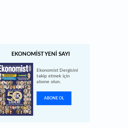
Türk Hava Yolları 2026 ilk yarı
bilanço verilerini KAP'a bildirdi
Ekonomist Dergisini
takip etmek için
abone olun.
ABONE OL