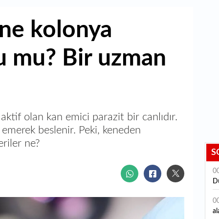
ine kolonya
 mu? Bir uzman
aktif olan kan emici parazit bir canlıdır.
ı emerek beslenir. Peki, keneden
riler ne?
S
0
D
0
al