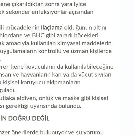
ene çıkarıldıktan sonra yara iyice
ek sekonder enfeksiyonlar açısından
kili mücadelenin
ilaçlama
olduğunun altını
lordane ve BHC gibi zararlı böcekleri
k amacıyla kullanılan kimyasal maddelerin
 uygulamaların kontrollü ve uzman kişilerce
.
en kene kovucuların da kullanılabileceğine
nsan ve hayvanların kan ya da vücut sıvıları
ı kişisel koruyucu ekipmanların
uladı.
aka eldiven, önlük ve maske gibi kişisel
 gerektiği uyarısında bulundu.
ZELİN DOĞRU DEĞİL
zer önerilerde bulunuyor ve şu yorumu