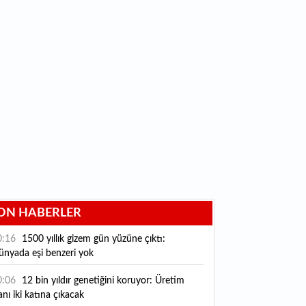
ON HABERLER
0:16
1500 yıllık gizem gün yüzüne çıktı:
ünyada eşi benzeri yok
0:06
12 bin yıldır genetiğini koruyor: Üretim
anı iki katına çıkacak