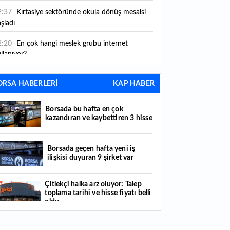
2:37
Kırtasiye sektöründe okula dönüş mesaisi
şladı
2:20
En çok hangi meslek grubu internet
llanıyor?
2:05
Caine'in İran savaşından "çıkış yolu" aradığı
ORSA HABERLERİ
KAP HABER
dia edildi
1:54
"Esnaf ve sanatkara bu yılın ilk yarısında
Borsada bu hafta en çok
klaşık 75 milyar lira finansman sağladık"
kazandıran ve kaybettiren 3 hisse
1:52
Yaratıcılık ve ticaret bir araya geldi: İşte
tanbul'un yeni girişimcilik alanı
Borsada geçen hafta yeni iş
ilişkisi duyuran 9 şirket var
1:35
Alarko Holding'den stratejik satın alma:
rrier'ın paylarının tamamını devralıyor
Çitlekçi halka arz oluyor: Talep
toplama tarihi ve hisse fiyatı belli
1:34
Turizmcilerin yüzünü güldüren hareketlilik:
oldu
stival bölgeye canlılık getirdi
Türker VEYAŞ halka arzında talep