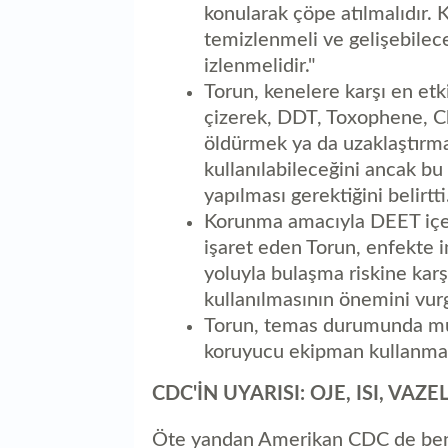
konularak çöpe atılmalıdır. K
temizlenmeli ve gelişebilec
izlenmelidir."
Torun, kenelere karşı en et
çizerek, DDT, Toxophene, Ch
öldürmek ya da uzaklaştırma
kullanılabileceğini ancak bu
yapılması gerektiğini belirtti
Korunma amacıyla DEET içer
işaret eden Torun, enfekte i
yoluyla bulaşma riskine karş
kullanılmasının önemini vurg
Torun, temas durumunda mutl
koruyucu ekipman kullanması
CDC'İN UYARISI: OJE, ISI, VA
Öte yandan Amerikan CDC de ben