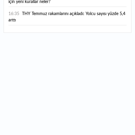
için yeni kurallar neler?
16:35
THY Temmuz rakamlarını açıkladı: Yolcu sayısı yüzde 5,4
arttı
16:27
Piyasaların beklediği veri geldi: ABD tarım dışı istihdam
rakamları açıklandı
16:24
Çitlekçi halka arz oluyor: Talep toplama tarihi ve hisse
fiyatı belli oldu
16:10
ABD Başkanı Trump, İran'ın anlaşma yapmak istediğini
savundu
16:04
Boğaz’ın kıtaları birleştiren ruhu Memorial Sanat
Galerilerinde
16:01
Hafta sonu hava nasıl olacak?
16:00
Burgan Bank ilk yarı finansal sonuçlarını açıkladı