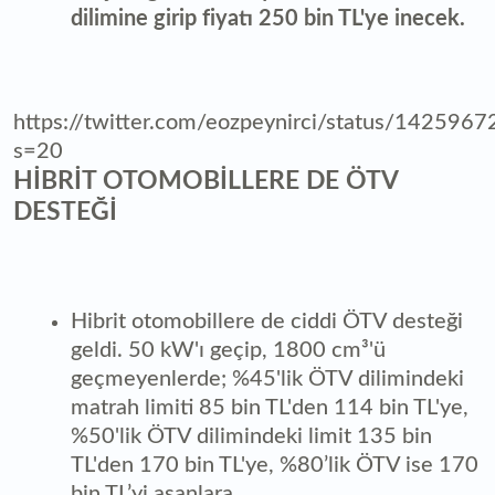
dilimine girip fiyatı 250 bin TL'ye inecek.
https://twitter.com/eozpeynirci/status/14259
s=20
HİBRİT OTOMOBİLLERE DE ÖTV
DESTEĞİ
Hibrit otomobillere de ciddi ÖTV desteği
geldi. 50 kW'ı geçip, 1800 cm³'ü
geçmeyenlerde; %45'lik ÖTV dilimindeki
matrah limiti 85 bin TL'den 114 bin TL'ye,
%50'lik ÖTV dilimindeki limit 135 bin
TL'den 170 bin TL'ye, %80’lik ÖTV ise 170
bin TL’yi aşanlara.