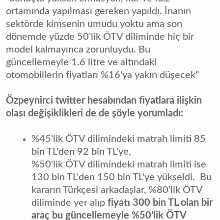
ortamında yapılması gereken yapıldı. İnanın
sektörde kimsenin umudu yoktu ama son
dönemde yüzde 50'lik ÖTV diliminde hiç bir
model kalmayınca zorunluydu. Bu
güncellemeyle 1.6 litre ve altındaki
otomobillerin fiyatları %16'ya yakın düşecek"
Özpeynirci twitter hesabından fiyatlara ilişkin
olası değişiklikleri de de şöyle yorumladı:
%45'lik ÖTV dilimindeki matrah limiti 85
bin TL'den 92 bin TL'ye,
%50'lik ÖTV dilimindeki matrah limiti ise
130 bin TL'den 150 bin TL'ye yükseldi. Bu
kararın Türkçesi arkadaşlar, %80'lik ÖTV
diliminde yer alıp
fiyatı 300 bin TL olan bir
araç bu güncellemeyle %50'lik ÖTV