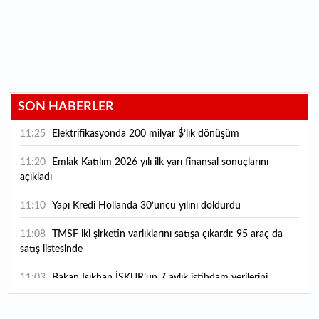
SON HABERLER
11:25
Elektrifikasyonda 200 milyar $’lık dönüşüm
11:20
Emlak Katılım 2026 yılı ilk yarı finansal sonuçlarını
açıkladı
11:10
Yapı Kredi Hollanda 30’uncu yılını doldurdu
11:08
TMSF iki şirketin varlıklarını satışa çıkardı: 95 araç da
satış listesinde
11:03
Bakan Işıkhan İŞKUR’un 7 aylık istihdam verilerini
paylaştı