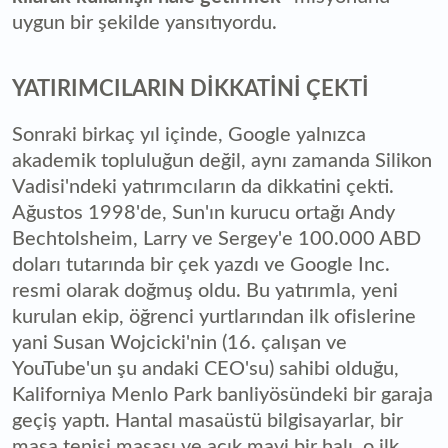
uygun bir şekilde yansıtıyordu.
YATIRIMCILARIN DİKKATİNİ ÇEKTİ
Sonraki birkaç yıl içinde, Google yalnızca
akademik topluluğun değil, aynı zamanda Silikon
Vadisi'ndeki yatırımcıların da dikkatini çekti.
Ağustos 1998'de, Sun'ın kurucu ortağı Andy
Bechtolsheim, Larry ve Sergey'e 100.000 ABD
doları tutarında bir çek yazdı ve Google Inc.
resmi olarak doğmuş oldu. Bu yatırımla, yeni
kurulan ekip, öğrenci yurtlarından ilk ofislerine
yani Susan Wojcicki'nin (16. çalışan ve
YouTube'un şu andaki CEO'su) sahibi olduğu,
Kaliforniya Menlo Park banliyösündeki bir garaja
geçiş yaptı. Hantal masaüstü bilgisayarlar, bir
masa tenisi masası ve açık mavi bir halı, o ilk