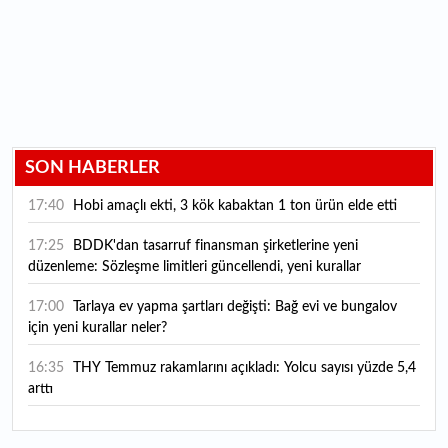
SON HABERLER
17:40
Hobi amaçlı ekti, 3 kök kabaktan 1 ton ürün elde etti
17:25
BDDK'dan tasarruf finansman şirketlerine yeni
düzenleme: Sözleşme limitleri güncellendi, yeni kurallar
yürürlüğe girdi
17:00
Tarlaya ev yapma şartları değişti: Bağ evi ve bungalov
için yeni kurallar neler?
16:35
THY Temmuz rakamlarını açıkladı: Yolcu sayısı yüzde 5,4
arttı
16:27
Piyasaların beklediği veri geldi: ABD tarım dışı istihdam