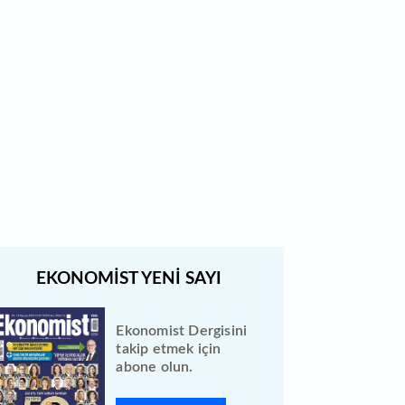
düzeltme yapıldı
Borsada bu hafta en çok
kazandıran ve kaybettiren 3 hisse
Bewen Enerji halka arzı ileri bir
tarihe ertelendi
Ekonomist Dergisini
takip etmek için
abone olun.