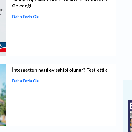
Sunny Tripower Core1: Ticari FV Sistemlerin
Geleceği
Daha Fazla Oku
İnternetten nasıl ev sahibi olunur? Test ettik!
Daha Fazla Oku