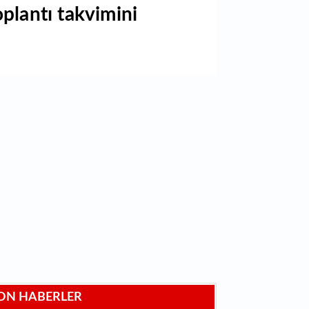
SAHİPLERİNİ BULDU
plantı takvimini
ON HABERLER