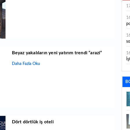
1
1
po
1
s
Beyaz yakalıların yeni yatırım trendi “arazi”
1
İş
Daha Fazla Oku
1
aç
B
1
ge
1
1
Dört dörtlük iş oteli
li