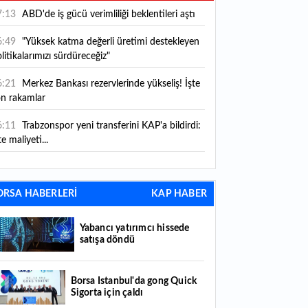
7:13
ABD'de iş gücü verimliliği beklentileri aştı
6:49
"Yüksek katma değerli üretimi destekleyen
litikalarımızı sürdüreceğiz"
6:21
Merkez Bankası rezervlerinde yükseliş! İşte
on rakamlar
6:11
Trabzonspor yeni transferini KAP'a bildirdi:
te maliyeti...
6:09
TMO 2026-2027 fındık alım fiyatlarını
ıkladı!
ORSA HABERLERİ
KAP HABER
5:59
Bankacılık sektörünün toplam mevduatı
riledi
Yabancı yatırımcı hissede
satışa döndü
5:07
Yabancı yatırımcı hissede satışa döndü
4:39
KKM'de düşüş sürüyor: Bakiye 157 milyon
Borsa İstanbul'da gong Quick
Sigorta için çaldı
raya geriledi