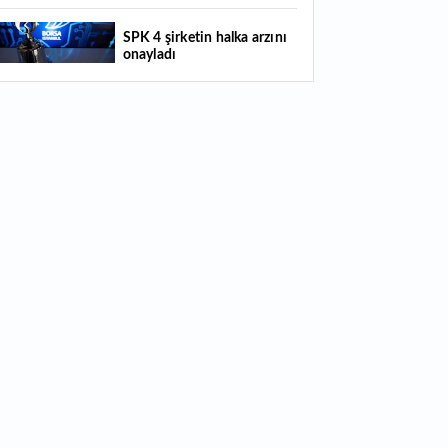
4:29
Türkiye'de her 4 kişiden 3'ü internet
SPK 4 şirketin halka arzını
nkacılığı kullanıyor
onayladı
4:26
Türkiye'nin 2026 dijital karnesi: En çok
llanılan ilk 3 uygulama hangileri oldu?
Borsada hisseleri yüzde 375
yükselmişti: Şirketin çoğunluk
hisselerinin devri için masaya
oturuldu
Türk Hava Yolları 2026 ilk yarı
bilanço verilerini KAP'a bildirdi
Bugün temettü ödeyen 1
hissenin fiyatında düzeltme
yapıldı
Quick Sigorta halka arz sonuçları
açıklandı: Bireysele kaç lot verdi?
Bugün 2 hissenin fiyatında