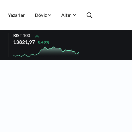
Yazarlar
Döviz
Altın
BIST 100
13821,97
0,49%