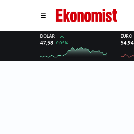
DOLAR
EURO
47,58
54,94
0,05%