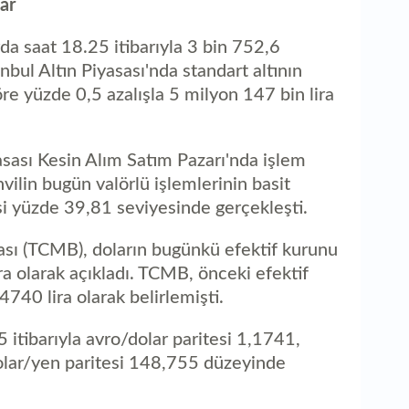
lar
rda saat 18.25 itibarıyla 3 bin 752,6
nbul Altın Piyasası'nda standart altının
öre yüzde 0,5 azalışla 5 milyon 147 bin lira
asası Kesin Alım Satım Pazarı'nda işlem
lin bugün valörlü işlemlerinin basit
isi yüzde 39,81 seviyesinde gerçekleşti.
ı (TCMB), doların bugünkü efektif kurunu
ra olarak açıkladı. TCMB, önceki efektif
740 lira olarak belirlemişti.
 itibarıyla avro/dolar paritesi 1,1741,
dolar/yen paritesi 148,755 düzeyinde