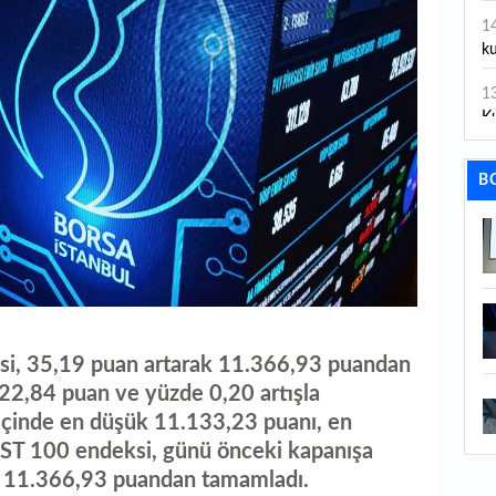
1
ku
1
Ku
1
B
ge
1
tü
1
ça
ksi, 35,19 puan artarak 11.366,93 puandan
1
İs
22,84 puan ve yüzde 0,20 artışla
içinde en düşük 11.133,23 puanı, en
1
ST 100 endeksi, günü önceki kapanışa
sa
k 11.366,93 puandan tamamladı.