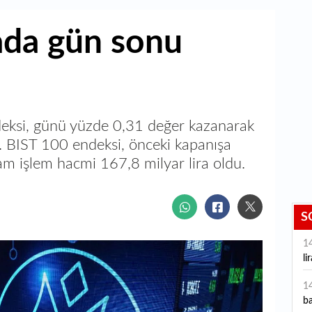
ada gün sonu
eksi, günü yüzde 0,31 değer kazanarak
BIST 100 endeksi, önceki kapanışa
m işlem hacmi 167,8 milyar lira oldu.
S
1
li
1
ba