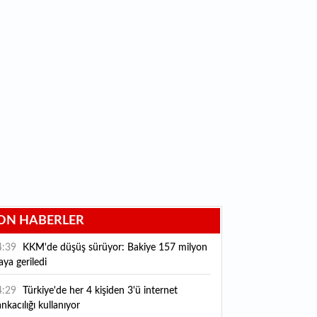
ON HABERLER
4:39
KKM'de düşüş sürüyor: Bakiye 157 milyon
raya geriledi
4:29
Türkiye'de her 4 kişiden 3'ü internet
nkacılığı kullanıyor