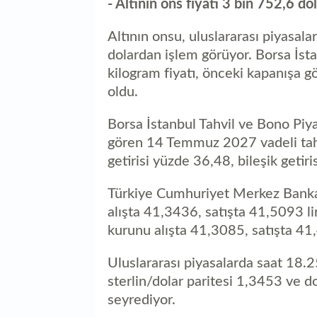
- Altının ons fiyatı 3 bin 752,6 do
Altının onsu, uluslararası piyasala
dolardan işlem görüyor. Borsa İsta
kilogram fiyatı, önceki kapanışa g
oldu.
Borsa İstanbul Tahvil ve Bono Piy
gören 14 Temmuz 2027 vadeli tahvi
getirisi yüzde 36,48, bileşik getir
Türkiye Cumhuriyet Merkez Bankas
alışta 41,3436, satışta 41,5093 li
kurunu alışta 41,3085, satışta 41,4
Uluslararası piyasalarda saat 18.25
sterlin/dolar paritesi 1,3453 ve 
seyrediyor.