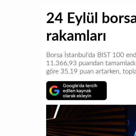
24 Eylül bors
rakamları
Borsa İstanbul'da BIST 100 end
11.366,93 puandan tamamladı. 
göre 35,19 puan artarken, topla