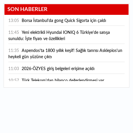
SON HABERLER
13:05
Borsa İstanbul'da gong Quick Sigorta için çaldı
11:45
Yeni elektrikli Hyundai IONIQ 6 Türkiye'de satışa
sunuldu: İşte fiyatı ve özellikleri
11:35
Aspendos'ta 1800 yıllık keşif! Sağlık tanrısı Asklepios'un
heykeli gün yüzüne çıktı
11:03
2026-ÖZYES giriş belgeleri erişime açıldı
10:57
Türk Telekom'dan bilanço değerlendirmesi var
10:56
4A, 4B emekli maaşı zam farkı ödeme tarihi 2026:
Emekli zam farkı ne zaman yatacak? Emekli maaşı sorgulama
ekranı
10:27
Koç Holding 2026 yılı ilk yarı finansal sonuçlarını açıkladı
10:16
ARD Grup Bilişim 37,1 Milyon TL’lik sipariş aldı