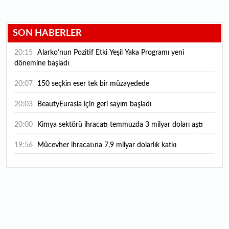
SON HABERLER
20:15
Alarko’nun Pozitif Etki Yeşil Yaka Programı yeni
dönemine başladı
20:07
150 seçkin eser tek bir müzayedede
20:03
BeautyEurasia için geri sayım başladı
20:00
Kimya sektörü ihracatı temmuzda 3 milyar doları aştı
19:56
Mücevher ihracatına 7,9 milyar dolarlık katkı
18:21
Güç elektroniğinde küresel oyun kurucu olmayı
hedefliyor
17:38
ABD'den 125 milyar dolarlık tahvil ihracı: İhale takvimi
açıklandı
16:55
Malta bayraklı dev kruvaziyer Marmaris'te: Binlerce