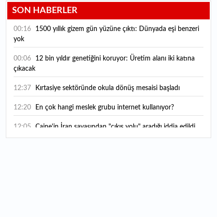
SON HABERLER
00:16
1500 yıllık gizem gün yüzüne çıktı: Dünyada eşi benzeri
yok
00:06
12 bin yıldır genetiğini koruyor: Üretim alanı iki katına
çıkacak
12:37
Kırtasiye sektöründe okula dönüş mesaisi başladı
12:20
En çok hangi meslek grubu internet kullanıyor?
12:05
Caine'in İran savaşından "çıkış yolu" aradığı iddia edildi
11:54
"Esnaf ve sanatkara bu yılın ilk yarısında yaklaşık 75
milyar lira finansman sağladık"
11:52
Yaratıcılık ve ticaret bir araya geldi: İşte İstanbul'un yeni
girişimcilik alanı
11:35
Alarko Holding'den stratejik satın alma: Carrier'ın
paylarının tamamını devralıyor