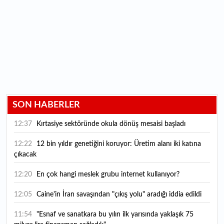
SON HABERLER
12:37
Kırtasiye sektöründe okula dönüş mesaisi başladı
12:22
12 bin yıldır genetiğini koruyor: Üretim alanı iki katına
çıkacak
12:20
En çok hangi meslek grubu internet kullanıyor?
12:05
Caine'in İran savaşından "çıkış yolu" aradığı iddia edildi
11:54
"Esnaf ve sanatkara bu yılın ilk yarısında yaklaşık 75