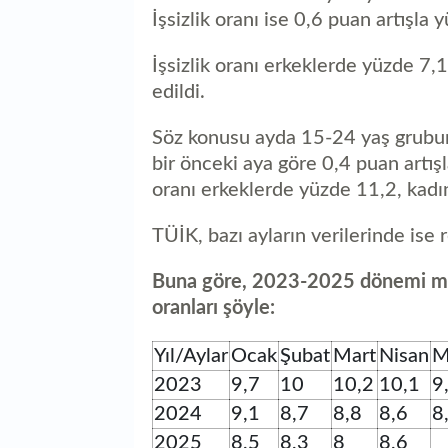
İşsizlik oranı ise 0,6 puan artışla
İşsizlik oranı erkeklerde yüzde 7,
edildi.
Söz konusu ayda 15-24 yaş grubunu
bir önceki aya göre 0,4 puan artış
oranı erkeklerde yüzde 11,2, kadı
TÜİK, bazı ayların verilerinde ise r
Buna göre, 2023-2025 dönemi mevs
oranları şöyle:
Yıl/Aylar
Ocak
Şubat
Mart
Nisan
M
2023
9,7
10
10,2
10,1
9
2024
9,1
8,7
8,8
8,6
8
2025
8,5
8,3
8
8,6