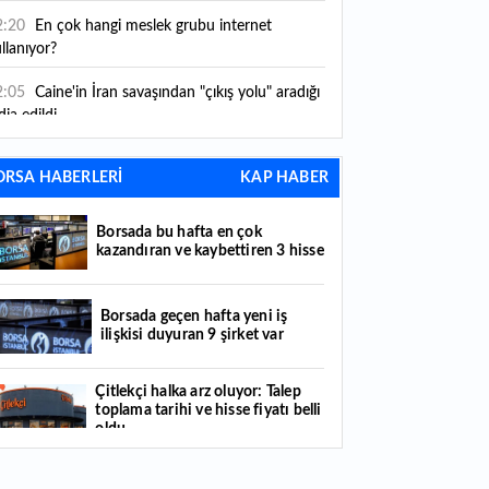
2:20
En çok hangi meslek grubu internet
llanıyor?
2:05
Caine'in İran savaşından "çıkış yolu" aradığı
dia edildi
1:54
"Esnaf ve sanatkara bu yılın ilk yarısında
ORSA HABERLERİ
KAP HABER
klaşık 75 milyar lira finansman sağladık"
1:52
Yaratıcılık ve ticaret bir araya geldi: İşte
Borsada bu hafta en çok
tanbul'un yeni girişimcilik alanı
kazandıran ve kaybettiren 3 hisse
1:35
Alarko Holding'den stratejik satın alma:
rrier'ın paylarının tamamını devralıyor
Borsada geçen hafta yeni iş
ilişkisi duyuran 9 şirket var
1:34
Turizmcilerin yüzünü güldüren hareketlilik:
stival bölgeye canlılık getirdi
Çitlekçi halka arz oluyor: Talep
toplama tarihi ve hisse fiyatı belli
1:23
Küresel piyasalarda yeni haftada takip
oldu
ilecek 4 gelişme hangileri olacak?
Türker VEYAŞ halka arzında talep