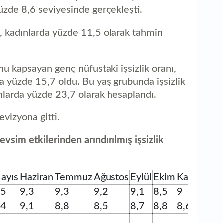
1
 yüzde 8,6 seviyesinde gerçekleşti.
ka
1, kadınlarda yüzde 11,5 olarak tahmin
 kapsayan genç nüfustaki işsizlik oranı,
la yüzde 15,7 oldu. Bu yaş grubunda işsizlik
nlarda yüzde 23,7 olarak hesaplandı.
evizyona gitti.
im etkilerinden arındırılmış işsizlik
ayıs
Haziran
Temmuz
Ağustos
Eylül
Ekim
Kasım
Aral
,5
9,3
9,3
9,2
9,1
8,5
9
8,8
,4
9,1
8,8
8,5
8,7
8,8
8,6
8,5