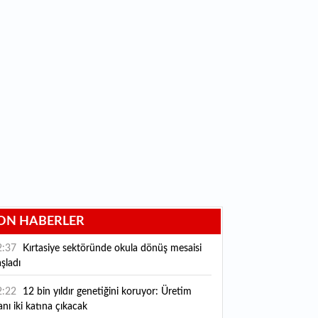
ON HABERLER
2:37
Kırtasiye sektöründe okula dönüş mesaisi
şladı
2:22
12 bin yıldır genetiğini koruyor: Üretim
anı iki katına çıkacak