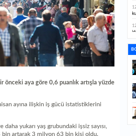
1
ku
1
id
1
B
ya
1
İs
1
bir önceki aya göre 0,6 puanlık artışla yüzde
Ca
1
san ayına ilişkin iş gücü istatistiklerini
Fe
1
ed
 daha yukarı yaş grubundaki işsiz sayısı,
 bin artarak 3 milyon 63 bin kişi oldu.