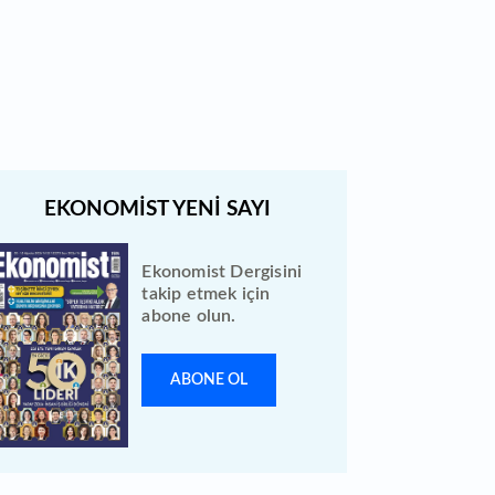
Türk Hava Yolları 2026 ilk yarı
bilanço verilerini KAP'a bildirdi
Ekonomist Dergisini
takip etmek için
abone olun.
ABONE OL