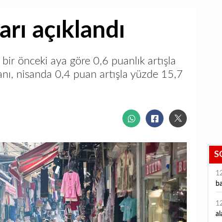
arı açıklandı
a bir önceki aya göre 0,6 puanlık artışla
anı, nisanda 0,4 puan artışla yüzde 15,7
S
1
ba
1
al