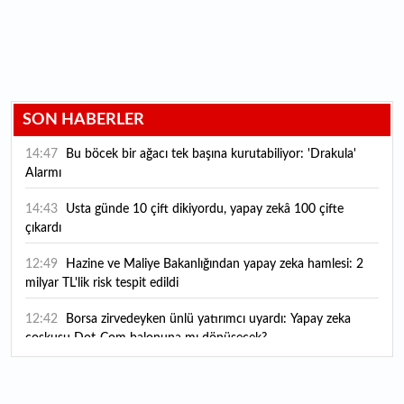
SON HABERLER
14:47
Bu böcek bir ağacı tek başına kurutabiliyor: 'Drakula'
Alarmı
14:43
Usta günde 10 çift dikiyordu, yapay zekâ 100 çifte
çıkardı
12:49
Hazine ve Maliye Bakanlığından yapay zeka hamlesi: 2
milyar TL'lik risk tespit edildi
12:42
Borsa zirvedeyken ünlü yatırımcı uyardı: Yapay zeka
coşkusu Dot-Com balonuna mı dönüşecek?
12:10
"Şu anda ABD ile herhangi bir müzakere yürütmüyoruz"