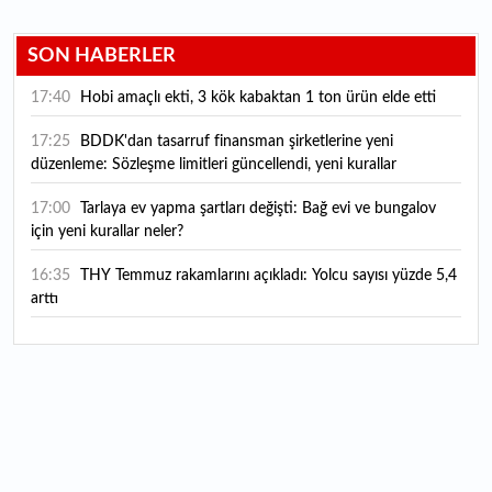
SON HABERLER
17:40
Hobi amaçlı ekti, 3 kök kabaktan 1 ton ürün elde etti
17:25
BDDK'dan tasarruf finansman şirketlerine yeni
düzenleme: Sözleşme limitleri güncellendi, yeni kurallar
yürürlüğe girdi
17:00
Tarlaya ev yapma şartları değişti: Bağ evi ve bungalov
için yeni kurallar neler?
16:35
THY Temmuz rakamlarını açıkladı: Yolcu sayısı yüzde 5,4
arttı
16:27
Piyasaların beklediği veri geldi: ABD tarım dışı istihdam
rakamları açıklandı
16:24
Çitlekçi halka arz oluyor: Talep toplama tarihi ve hisse
fiyatı belli oldu
16:10
ABD Başkanı Trump, İran'ın anlaşma yapmak istediğini