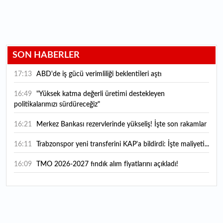
SON HABERLER
17:13
ABD'de iş gücü verimliliği beklentileri aştı
16:49
"Yüksek katma değerli üretimi destekleyen
politikalarımızı sürdüreceğiz"
16:21
Merkez Bankası rezervlerinde yükseliş! İşte son rakamlar
16:11
Trabzonspor yeni transferini KAP'a bildirdi: İşte maliyeti...
16:09
TMO 2026-2027 fındık alım fiyatlarını açıkladı!
15:59
Bankacılık sektörünün toplam mevduatı geriledi
15:07
Yabancı yatırımcı hissede satışa döndü