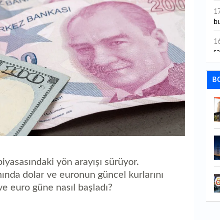
ye
1
bu
1
sa
1
B
dı
1
ta
1
y
iyasasındaki yön arayışı sürüyor.
1
Sa
ında dolar ve euronun güncel kurlarını
 ve euro güne nasıl başladı?
1
1