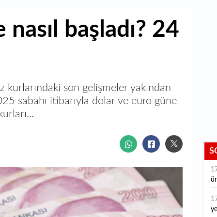
 nasıl başladı? 24
z kurlarındaki son gelişmeler yakından
025 sabahı itibarıyla dolar ve euro güne
urları...
S
1
ür
1
ye