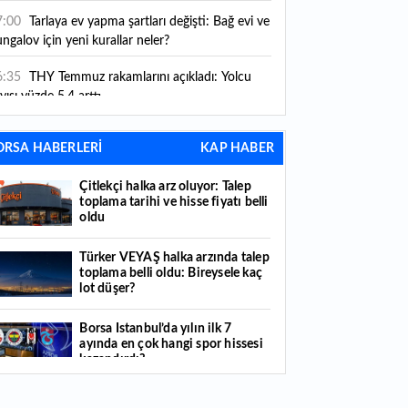
ni kurallar yürürlüğe girdi
7:00
Tarlaya ev yapma şartları değişti: Bağ evi ve
ngalov için yeni kurallar neler?
6:35
THY Temmuz rakamlarını açıkladı: Yolcu
yısı yüzde 5,4 arttı
6:27
Piyasaların beklediği veri geldi: ABD tarım
ORSA HABERLERİ
KAP HABER
şı istihdam rakamları açıklandı
Çitlekçi halka arz oluyor: Talep
6:24
Çitlekçi halka arz oluyor: Talep toplama
toplama tarihi ve hisse fiyatı belli
rihi ve hisse fiyatı belli oldu
oldu
6:10
ABD Başkanı Trump, İran'ın anlaşma
Türker VEYAŞ halka arzında talep
apmak istediğini savundu
toplama belli oldu: Bireysele kaç
lot düşer?
6:04
Boğaz’ın kıtaları birleştiren ruhu Memorial
nat Galerilerinde
Borsa İstanbul’da yılın ilk 7
ayında en çok hangi spor hissesi
6:01
Hafta sonu hava nasıl olacak?
kazandırdı?
6:00
Burgan Bank ilk yarı finansal sonuçlarını
Yabancı yatırımcı hissede satışa