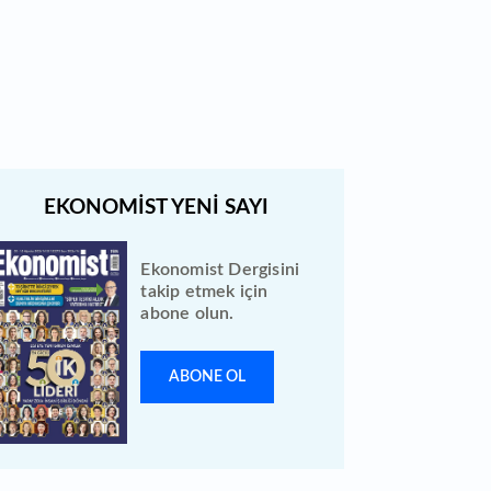
Quick Sigorta halka arz sonuçları
açıklandı: Bireysele kaç lot verdi?
Ekonomist Dergisini
takip etmek için
abone olun.
ABONE OL