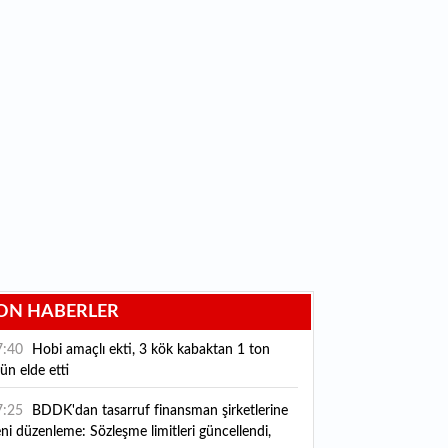
ON HABERLER
7:40
Hobi amaçlı ekti, 3 kök kabaktan 1 ton
ün elde etti
7:25
BDDK'dan tasarruf finansman şirketlerine
ni düzenleme: Sözleşme limitleri güncellendi,