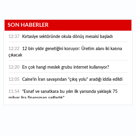
SON HABERLER
12:37
Kırtasiye sektöründe okula dönüş mesaisi başladı
12:22
12 bin yıldır genetiğini koruyor: Üretim alanı iki katına
çıkacak
12:20
En çok hangi meslek grubu internet kullanıyor?
12:05
Caine'in İran savaşından "çıkış yolu" aradığı iddia edildi
11:54
"Esnaf ve sanatkara bu yılın ilk yarısında yaklaşık 75
milyar lira finansman sağladık"
11:52
Yaratıcılık ve ticaret bir araya geldi: İşte İstanbul'un yeni
girişimcilik alanı
11:35
Alarko Holding'den stratejik satın alma: Carrier'ın
paylarının tamamını devralıyor