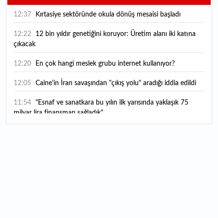
12:37
Kırtasiye sektöründe okula dönüş mesaisi başladı
12:22
12 bin yıldır genetiğini koruyor: Üretim alanı iki katına
çıkacak
12:20
En çok hangi meslek grubu internet kullanıyor?
12:05
Caine'in İran savaşından "çıkış yolu" aradığı iddia edildi
11:54
"Esnaf ve sanatkara bu yılın ilk yarısında yaklaşık 75
milyar lira finansman sağladık"
11:52
Yaratıcılık ve ticaret bir araya geldi: İşte İstanbul'un yeni
girişimcilik alanı
11:35
Alarko Holding'den stratejik satın alma: Carrier'ın
paylarının tamamını devralıyor
11:34
Turizmcilerin yüzünü güldüren hareketlilik: Festival
bölgeye canlılık getirdi