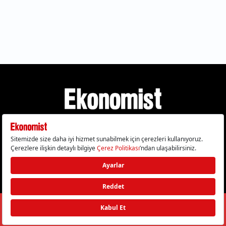
Gizlilik Politikası
Çerez Politikası
Çerezleri Sıfırla
KVKK Metni
Künye
İletişim
© 2026 Ekonomist - Tüm hakları saklıdır.