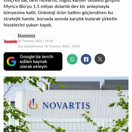
İsviçreli ilaç devi Novartis, İngiliz kanser tedavisi girişimi
Myricx Bio'yu 1,5 milyar dolarlık dev bir anlaşmayla
bünyesine kattı. Onkoloji ürün hattını güçlendiren bu
stratejik hamle, borsada anında karşılık bularak şirketin
hisselerini yukarı taşıdı.
Ekonomist
06 Temmuz 2026 | 14:50
Son Güncellenme:
06 Temmuz 2026 | 14:54