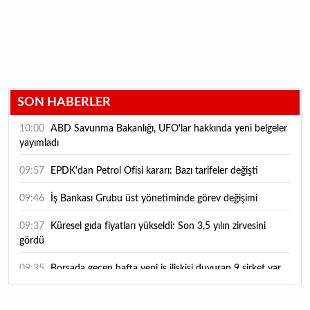
SON HABERLER
10:00
ABD Savunma Bakanlığı, UFO'lar hakkında yeni belgeler
yayımladı
09:57
EPDK'dan Petrol Ofisi kararı: Bazı tarifeler değişti
09:46
İş Bankası Grubu üst yönetiminde görev değişimi
09:37
Küresel gıda fiyatları yükseldi: Son 3,5 yılın zirvesini
gördü
09:35
Borsada geçen hafta yeni iş ilişkisi duyuran 9 şirket var
09:15
Yatırım araçlarında haftanın bilançosu: Hangisi