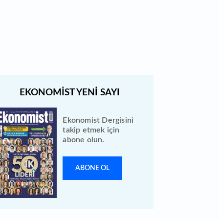
Bewen Enerji halka arzı ileri bir
tarihe ertelendi
Ekonomist Dergisini
takip etmek için
abone olun.
ABONE OL