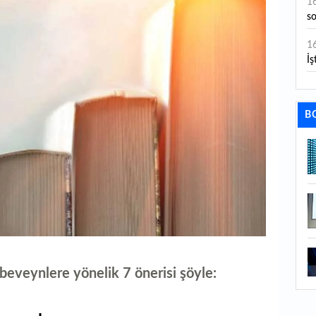
1
s
1
İş
1
aç
B
1
ge
1
1
li
1
ba
ebeveynlere yönelik 7 önerisi şöyle:
1
ku