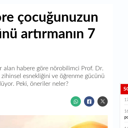
öre çocuğunuzun
nü artırmanın 7
r alan habere göre nörobilimci Prof. Dr.
 zihinsel esnekliğini ve öğrenme gücünü
yor. Peki, öneriler neler?
S
1
1
po