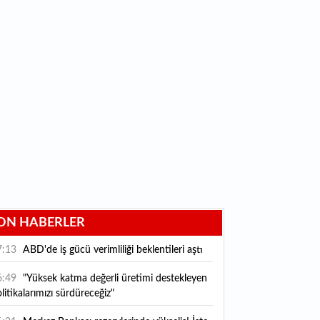
ON HABERLER
7:13
ABD'de iş gücü verimliliği beklentileri aştı
6:49
"Yüksek katma değerli üretimi destekleyen
litikalarımızı sürdüreceğiz"