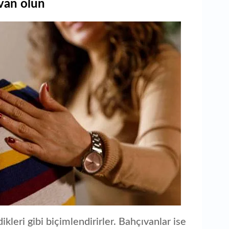
van olun
kleri gibi biçimlendirirler. Bahçıvanlar ise