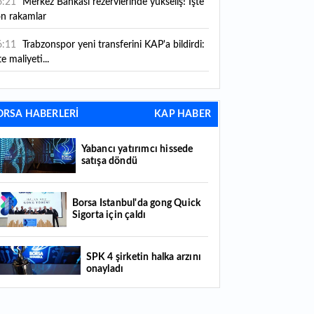
6:21
Merkez Bankası rezervlerinde yükseliş! İşte
on rakamlar
6:11
Trabzonspor yeni transferini KAP'a bildirdi:
te maliyeti...
6:09
TMO 2026-2027 fındık alım fiyatlarını
ıkladı!
ORSA HABERLERİ
KAP HABER
5:59
Bankacılık sektörünün toplam mevduatı
riledi
Yabancı yatırımcı hissede
satışa döndü
5:07
Yabancı yatırımcı hissede satışa döndü
4:39
KKM'de düşüş sürüyor: Bakiye 157 milyon
Borsa İstanbul'da gong Quick
Sigorta için çaldı
raya geriledi
4:29
Türkiye'de her 4 kişiden 3'ü internet
SPK 4 şirketin halka arzını
nkacılığı kullanıyor
onayladı
4:26
Türkiye'nin 2026 dijital karnesi: En çok
llanılan ilk 3 uygulama hangileri oldu?
Borsada hisseleri yüzde 375