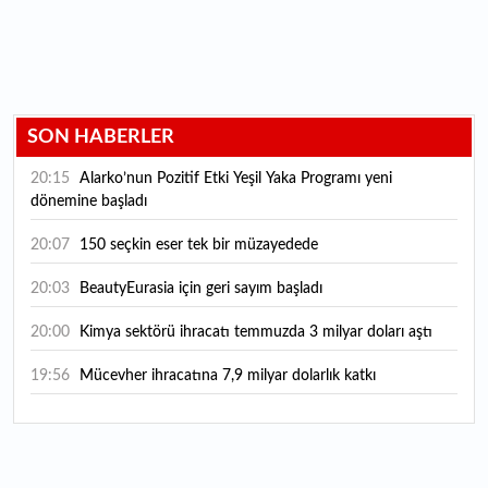
SON HABERLER
20:15
Alarko’nun Pozitif Etki Yeşil Yaka Programı yeni
dönemine başladı
20:07
150 seçkin eser tek bir müzayedede
20:03
BeautyEurasia için geri sayım başladı
20:00
Kimya sektörü ihracatı temmuzda 3 milyar doları aştı
19:56
Mücevher ihracatına 7,9 milyar dolarlık katkı
18:21
Güç elektroniğinde küresel oyun kurucu olmayı
hedefliyor
17:38
ABD'den 125 milyar dolarlık tahvil ihracı: İhale takvimi