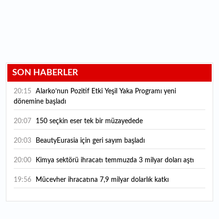
SON HABERLER
20:15
Alarko’nun Pozitif Etki Yeşil Yaka Programı yeni
dönemine başladı
20:07
150 seçkin eser tek bir müzayedede
20:03
BeautyEurasia için geri sayım başladı
20:00
Kimya sektörü ihracatı temmuzda 3 milyar doları aştı
19:56
Mücevher ihracatına 7,9 milyar dolarlık katkı
18:21
Güç elektroniğinde küresel oyun kurucu olmayı
hedefliyor