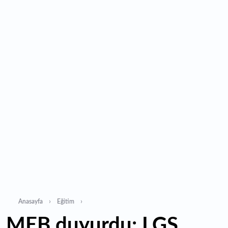
açıklandı
16:55
Malta bayraklı dev kruvaziyer Marmaris'te: Binlerce
turist ilçeye geldi
16:44
Şeftali fiyatları 1 günde yarıya düştü: İşte nedeni...
16:22
Fatih'te tarihin izleri korunuyor: Osmanlı hazireleri
restore ediliyor
Anasayfa
Eğitim
MEB duyurdu: LGS