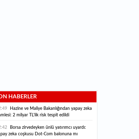
ON HABERLER
2:49
Hazine ve Maliye Bakanlığından yapay zeka
mlesi: 2 milyar TL'lik risk tespit edildi
2:42
Borsa zirvedeyken ünlü yatırımcı uyardı:
apay zeka coşkusu Dot-Com balonuna mı