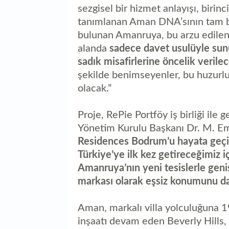
sezgisel bir hizmet anlayışı, birinc
tanımlanan Aman DNA’sının tam bir
bulunan Amanruya, bu arzu edilen
alanda
sadece davet usulüyle sunu
sadık misafirlerine öncelik verile
şekilde benimseyenler, bu huzurlu
olacak.”
Proje, RePie Portföy iş birliği ile
Yönetim Kurulu Başkanı Dr. M. Emr
Residences Bodrum’u hayata geçir
Türkiye’ye ilk kez getireceğimiz i
Amanruya’nın yeni tesislerle geni
markası olarak eşsiz konumunu d
Aman, markalı villa yolculuğuna 1
inşaatı devam eden Beverly Hills,