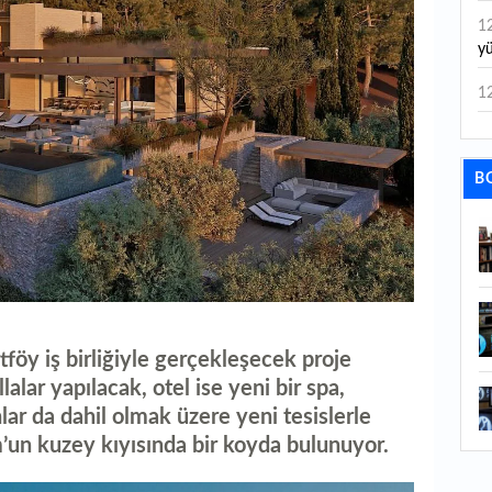
d
1
y
1
1
z
B
1
yo
0
D
0
föy iş birliğiyle gerçekleşecek proje
al
alar yapılacak, otel ise yeni bir spa,
1
ar da dahil olmak üzere yeni tesislerle
ba
un kuzey kıyısında bir koyda bulunuyor.
1