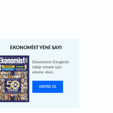
Borsada hisseleri yüzde 375
yükselmişti: Şirketin çoğunluk
hisselerinin devri için masaya
oturuldu
Ekonomist Dergisini
takip etmek için
abone olun.
ABONE OL