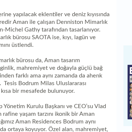
ine yapılacak eklentiler ve deniz kıyısında
 süredir Aman ile çalışan Denniston Mimarlık
n-Michel Gathy tarafından tasarlanıyor.
rlık bürosu SAOTA ise, kıyı, lagün ve
ımını üstlendi.
mimarlık bürosu da, Aman tasarım
ginlik, mahremiyet ve doğayla güçlü bağ
rinden farklı ama aynı zamanda da ahenk
or. Tesis Bodrum Milas Uluslararası
 kısa bir mesafede bulunuyor.
p Yönetim Kurulu Başkanı ve CEO’su Vlad
 rafine yaşam tarzını ikonik bir Aman
dığımız Aman Residences Bodrum aynı
 da ortaya koyuyor. Özel alan, mahremiyet,