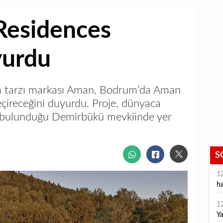
Residences
yurdu
m tarzı markası Aman, Bodrum’da Aman
ireceğini duyurdu. Proje, dünyaca
e bulunduğu Demirbükü mevkiinde yer
S
1
ha
1
Y