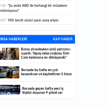
önüşecek?
2:10
"Şu anda ABD ile herhangi bir müzakere
ürütmüyoruz"
2:07
YKS tercih süreci yarın sona eriyor
2:04
TSE 129 personel alacak: Başvurular ne
aman başlıyor?
ORSA HABERLERİ
KAP HABER
2:01
Temmuz ayı rakamları açıklandı: Hava
Borsa zirvedeyken ünlü yatırımcı
lunda yüzde 2,6'lık artış
uyardı: Yapay zeka coşkusu Dot-
Com balonuna mı dönüşecek?
0:16
1500 yıllık gizem gün yüzüne çıktı:
ünyada eşi benzeri yok
Borsada bu hafta en çok
0:06
12 bin yıldır genetiğini koruyor: Üretim
kazandıran ve kaybettiren 3 hisse
anı iki katına çıkacak
Borsada geçen hafta yeni iş
2:37
Kırtasiye sektöründe okula dönüş mesaisi
ilişkisi duyuran 9 şirket var
şladı
2:20
En çok hangi meslek grubu internet
Çitlekçi halka arz oluyor: Talep