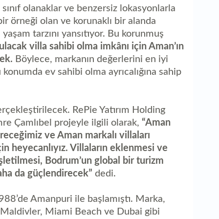
i sınıf olanaklar ve benzersiz lokasyonlarla
 örneği olan ve korunaklı bir alanda
 yaşam tarzını yansıtıyor. Bu korunmuş
lacak villa sahibi olma imkânı için Aman’ın
cek.
Böylece, markanın değerlerini en iyi
 konumda ev sahibi olma ayrıcalığına sahip
 gerçekleştirilecek. RePie Yatırım Holding
e Çamlıbel projeyle ilgili olarak,
“Aman
eceğimiz ve Aman markalı villaları
çin heyecanlıyız. Villaların eklenmesi ve
şletilmesi, Bodrum’un global bir turizm
aha da güçlendirecek”
dedi.
988’de Amanpuri ile başlamıştı. Marka,
 Maldivler, Miami Beach ve Dubai gibi