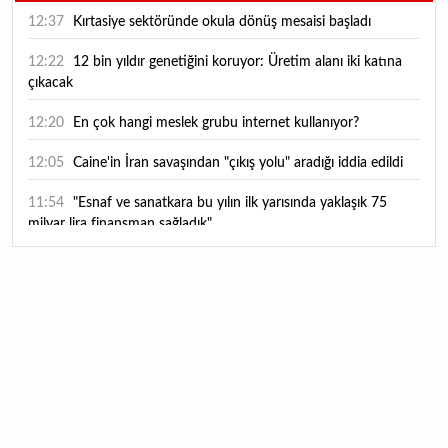
12:37
Kırtasiye sektöründe okula dönüş mesaisi başladı
12:22
12 bin yıldır genetiğini koruyor: Üretim alanı iki katına
çıkacak
12:20
En çok hangi meslek grubu internet kullanıyor?
12:05
Caine'in İran savaşından "çıkış yolu" aradığı iddia edildi
11:54
"Esnaf ve sanatkara bu yılın ilk yarısında yaklaşık 75
milyar lira finansman sağladık"
11:52
Yaratıcılık ve ticaret bir araya geldi: İşte İstanbul'un yeni
girişimcilik alanı
11:35
Alarko Holding'den stratejik satın alma: Carrier'ın
paylarının tamamını devralıyor
11:34
Turizmcilerin yüzünü güldüren hareketlilik: Festival
bölgeye canlılık getirdi
11:23
Küresel piyasalarda yeni haftada takip edilecek 4 gelişme