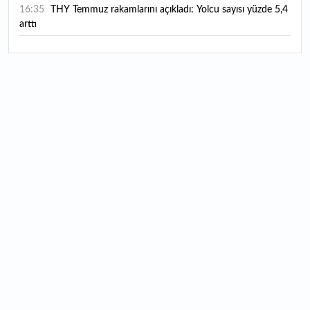
16:35
THY Temmuz rakamlarını açıkladı: Yolcu sayısı yüzde 5,4
arttı
16:27
Piyasaların beklediği veri geldi: ABD tarım dışı istihdam
rakamları açıklandı
16:24
Çitlekçi halka arz oluyor: Talep toplama tarihi ve hisse
fiyatı belli oldu
16:10
ABD Başkanı Trump, İran'ın anlaşma yapmak istediğini
savundu
16:04
Boğaz’ın kıtaları birleştiren ruhu Memorial Sanat
Galerilerinde
16:01
Hafta sonu hava nasıl olacak?
16:00
Burgan Bank ilk yarı finansal sonuçlarını açıkladı