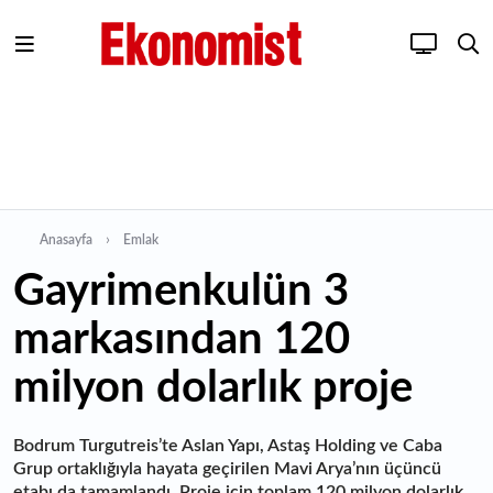
Anasayfa
Emlak
Gayrimenkulün 3
markasından 120
milyon dolarlık proje
Bodrum Turgutreis’te Aslan Yapı, Astaş Holding ve Caba
Grup ortaklığıyla hayata geçirilen Mavi Arya’nın üçüncü
etabı da tamamlandı. Proje için toplam 120 milyon dolarlık