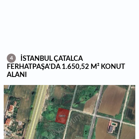
İSTANBUL ÇATALCA
4
FERHATPAŞA'DA 1.650,52 M² KONUT
ALANI