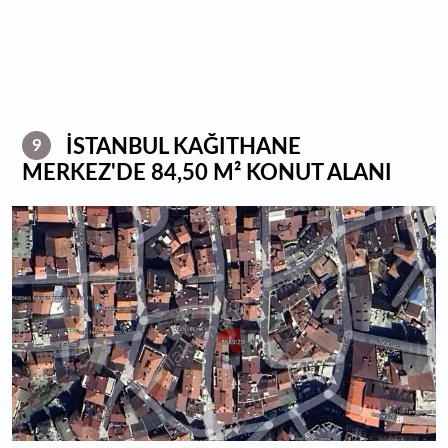
İSTANBUL KAĞITHANE
9
MERKEZ'DE 84,50 M² KONUT ALANI