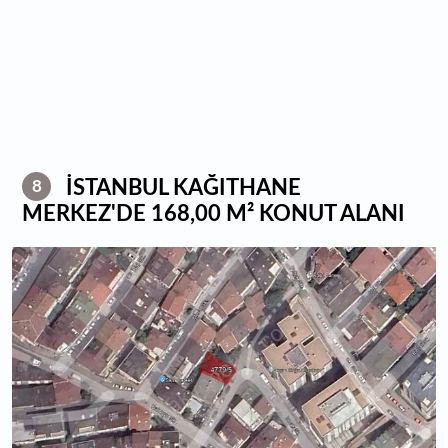
İSTANBUL KAĞITHANE
8
MERKEZ'DE 168,00 M² KONUT ALANI