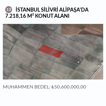
İSTANBUL SİLİVRİ ALİPAŞA'DA
13
7.218,16 M² KONUT ALANI
MUHAMMEN BEDEL: ₺50.600.000,00